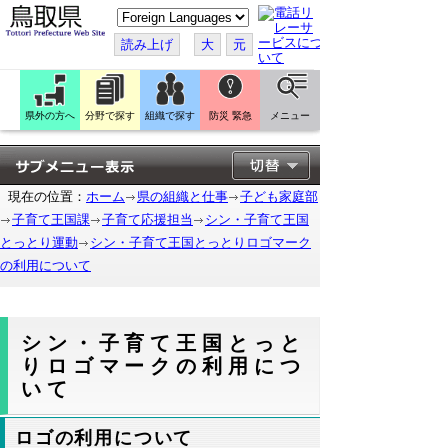
こ
の
ペ
読み上げ
大
元
ー
ジ
を
翻
訳
県外の方へ
分野で探す
組織で探す
防災 緊急
メニュー
す
る
現在の位置：
ホーム
県の組織と仕事
子ども家庭部
子育て王国課
子育て応援担当
シン・子育て王国
とっとり運動
シン・子育て王国とっとりロゴマーク
の利用について
シン・子育て王国とっと
りロゴマークの利用につ
いて
ロゴの利用について