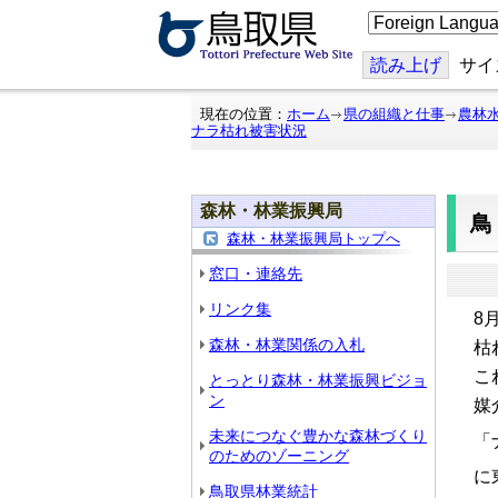
こ
の
ペ
ー
読み上げ
サイ
ジ
を
翻
現在の位置：
ホーム
県の組織と仕事
農林
訳
ナラ枯れ被害状況
す
る
森林・林業振興局
森林・林業振興局トップへ
窓口・連絡先
リンク集
8
森林・林業関係の入札
枯
こ
とっとり森林・林業振興ビジョ
ン
媒
未来につなぐ豊かな森林づくり
「
のためのゾーニング
に
鳥取県林業統計