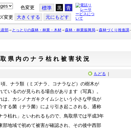
色変更
標準
黒
青
ズ変更
大
きくする
元
にもどす
水産部
とっとりの森林・林業・木材
森林・林業振興局
森林づくり推進課
鳥取県内のナラ枯れ被害状況
もどる
｜
月頃、ナラ類（ミズナラ、コナラなど）の樹木が
れているのが見られる場合があります（写真）。
れは、カシノナガキクイムシという小さな甲虫が
介する菌（ナラ菌）により引き起こされる、通称
ナラ枯れ」といわれるもので、鳥取県では平成3年
東部地域で初めて被害が確認され、その後中西部