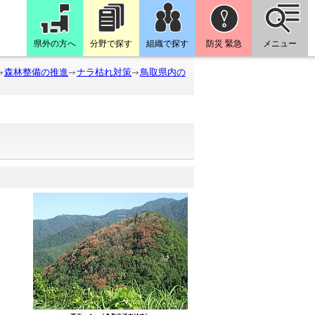
県外の方へ
分野で探す
組織で探す
防災 緊急
メニュー
森林整備の推進
ナラ枯れ対策
鳥取県内の