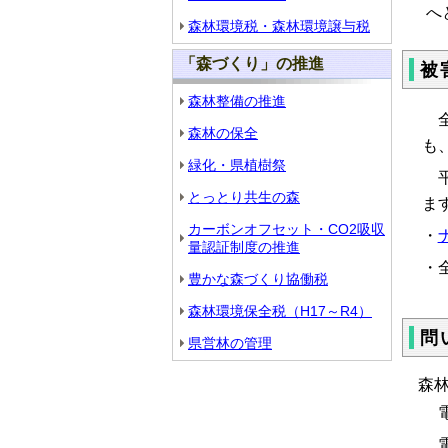
へ
森林環境税・森林環境譲与税
「森づくり」の推進
被
森林整備の推進
全
森林の保全
も
緑化・県植樹祭
平
とっとり共生の森
ま
カーボンオフセット・CO2吸収
・
量認証制度の推進
・
豊かな森づくり協働税
森林環境保全税（H17～R4）
問
県営林の管理
森
電