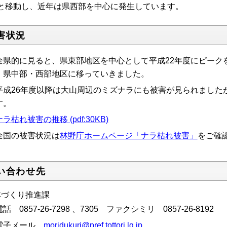
と移動し、近年は県西部を中心に発生しています。
害状況
県的に見ると、県東部地区を中心として平成22年度にピーク
、県中部・西部地区に移っていきました。
成26年度以降は大山周辺のミズナラにも被害が見られました
す。
ナラ枯れ被害の推移 (pdf:30KB)
全国の被害状況は
林野庁ホームページ「ナラ枯れ被害」
をご確
い合わせ先
林づくり推進課
電話
0857-26-7298
、
7305
ファクシミリ 0857-26-8192
子メール
moridukuri@pref.tottori.lg.jp