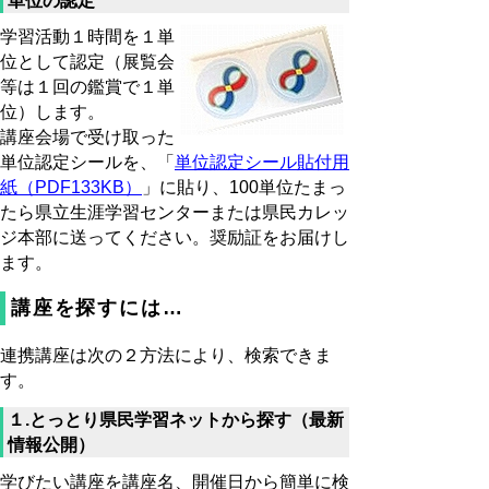
単位の認定
学習活動１時間を１単
位として認定（展覧会
等は１回の鑑賞で１単
位）します。
講座会場で受け取った
単位認定シールを、「
単位認定シール貼付用
紙（PDF133KB）
」に貼り、100単位たまっ
たら県立生涯学習センターまたは県民カレッ
ジ本部に送ってください。奨励証をお届けし
ます。
講座を探すには…
連携講座は次の２方法により、検索できま
す。
１.とっとり県民学習ネットから探す（最新
情報公開）
学びたい講座を講座名、開催日から簡単に検