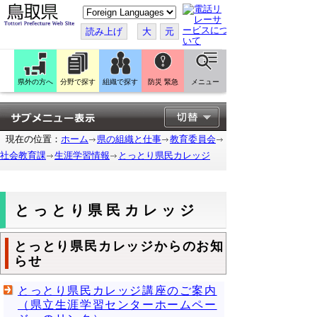
こ
の
ペ
読み上げ
大
元
ー
ジ
を
翻
訳
県外の方へ
分野で探す
組織で探す
防災 緊急
メニュー
す
る
現在の位置：
ホーム
県の組織と仕事
教育委員会
社会教育課
生涯学習情報
とっとり県民カレッジ
とっとり県民カレッジ
とっとり県民カレッジからのお知
らせ
とっとり県民カレッジ講座のご案内
（県立生涯学習センターホームペー