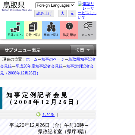
こ
の
ペ
読み上げ
大
元
ー
ジ
を
翻
訳
県外の方へ
分野で探す
組織で探す
防災 緊急
メニュー
す
る
現在の位置：
ホーム
知事のページ
鳥取県知事記者
会見録
平成20年度知事記者会見録
知事定例記者会
見（2008年12月26日）
知事定例記者会見
（2008年12月26日）
もどる
｜
平成20年12月26日（金）午前10時～
県政記者室（県庁3階）