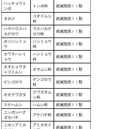
ハッチョウト
トンボ科
絶滅危惧ＩＩ類
ンボ
コオイムシ
タガメ
絶滅危惧ＩＩ類
科
ハマベウスバ
ウスバカゲ
絶滅危惧ＩＩ類
カゲロウ
ロウ科
ホソハンミョ
ハンミョウ
絶滅危惧ＩＩ類
ウ
科
カワラハンミ
ハンミョウ
絶滅危惧ＩＩ類
ョウ
科
オオヒョウタ
オサムシ科
絶滅危惧ＩＩ類
ンゴミムシ
ゲンゴロウ
ゲンゴロウ
絶滅危惧ＩＩ類
科
クワガタム
オオクワガタ
絶滅危惧ＩＩ類
シ科
スゲハムシ
ハムシ科
絶滅危惧ＩＩ類
ニッポンハナ
アナバチ科
絶滅危惧ＩＩ類
ダカバチ
ニホンアミカ
アミカモド
絶滅危惧ＩＩ類