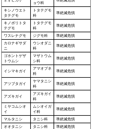
オオヒカゲ
準絶滅危惧
ョウ科
キシノウエト
トタテグモ
準絶滅危惧
タテグモ
科
キノボリトタ
トタテグモ
準絶滅危惧
テグモ
科
ワスレナグモ
ジグモ科
準絶滅危惧
カロナギサダ
ウシオダニ
準絶滅危惧
ニ
科
ゴホントゲザ
マザトウム
準絶滅危惧
トウムシ
シ科
アマオブネ
イシマキガイ
準絶滅危惧
科
ヤマタニシ
アツブタガイ
準絶滅危惧
科
アズキガイ
アズキガイ
準絶滅危惧
科
ミヤコムシオ
ムシオイガ
準絶滅危惧
イ
イ科
マルタニシ
タニシ科
準絶滅危惧
オオタニシ
タニシ科
準絶滅危惧