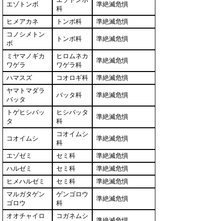
エゾトンボ
準絶滅危惧
科
ヒメアカネ
トンボ科
準絶滅危惧
コノシメトン
トンボ科
準絶滅危惧
ボ
ミヤマノギカ
ヒロムネカ
準絶滅危惧
ワゲラ
ワゲラ科
ハマスズ
コオロギ科
準絶滅危惧
ヤマトマダラ
バッタ科
準絶滅危惧
バッタ
トゲヒシバッ
ヒシバッタ
準絶滅危惧
タ
科
コオイムシ
コオイムシ
準絶滅危惧
科
エゾゼミ
セミ科
準絶滅危惧
ハルゼミ
セミ科
準絶滅危惧
ヒメハルゼミ
セミ科
準絶滅危惧
マルガタゲン
ゲンゴロウ
準絶滅危惧
ゴロウ
科
オオチャイロ
コガネムシ
準絶滅危惧