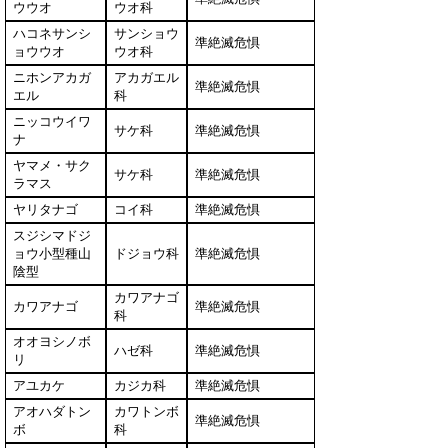
ウウオ
ウオ科
ハコネサンシ
サンショウ
準絶滅危惧
ョウウオ
ウオ科
ニホンアカガ
アカガエル
準絶滅危惧
エル
科
ニッコウイワ
サケ科
準絶滅危惧
ナ
ヤマメ・サク
サケ科
準絶滅危惧
ラマス
ヤリタナゴ
コイ科
準絶滅危惧
スジシマドジ
ョウ小型種山
ドジョウ科
準絶滅危惧
陰型
カワアナゴ
カワアナゴ
準絶滅危惧
科
オオヨシノボ
ハゼ科
準絶滅危惧
リ
アユカケ
カジカ科
準絶滅危惧
アオハダトン
カワトンボ
準絶滅危惧
ボ
科