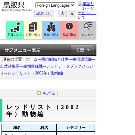
こ
の
ペ
読み上げ
大
元
ー
ジ
を
翻
訳
県外の方へ
分野で探す
組織で探す
防災 緊急
メニュー
す
る
現在の位置：
ホーム
県の組織と仕事
生活環境部
自然共生課
生物多様性
レッドデータブックとっと
り
レッドリスト（2002年）動物編
もどる
｜
レッドリスト（2002
年）動物編
和名
科名
カテゴリー