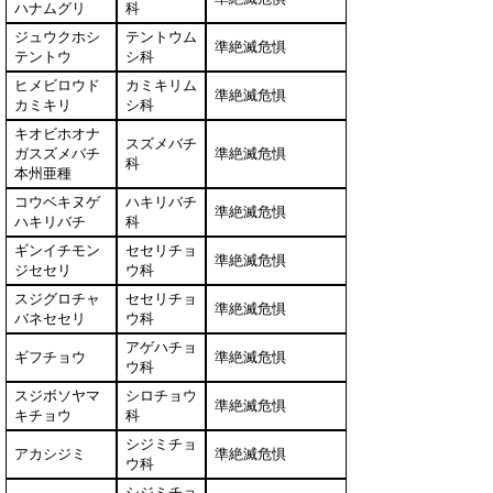
ハナムグリ
科
ジュウクホシ
テントウム
準絶滅危惧
テントウ
シ科
ヒメビロウド
カミキリム
準絶滅危惧
カミキリ
シ科
キオビホオナ
スズメバチ
ガスズメバチ
準絶滅危惧
科
本州亜種
コウベキヌゲ
ハキリバチ
準絶滅危惧
ハキリバチ
科
ギンイチモン
セセリチョ
準絶滅危惧
ジセセリ
ウ科
スジグロチャ
セセリチョ
準絶滅危惧
バネセセリ
ウ科
アゲハチョ
ギフチョウ
準絶滅危惧
ウ科
スジボソヤマ
シロチョウ
準絶滅危惧
キチョウ
科
シジミチョ
アカシジミ
準絶滅危惧
ウ科
シジミチョ