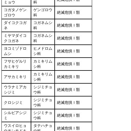
ミョウ
科
コガタノゲン
ゲンゴロウ
絶滅危惧Ｉ類
ゴロウ
科
ダイコクコガ
コガネムシ
絶滅危惧Ｉ類
ネ
科
ミヤマダイコ
コガネムシ
絶滅危惧Ｉ類
クコガネ
科
ヨコミゾドロ
ヒメドロム
絶滅危惧Ｉ類
ムシ
シ科
フサヒゲルリ
カミキリム
絶滅危惧Ｉ類
カミキリ
シ科
カミキリム
アサカミキリ
絶滅危惧Ｉ類
シ科
ウラナミアカ
シジミチョ
絶滅危惧Ｉ類
シジミ
ウ科
シジミチョ
クロシジミ
絶滅危惧Ｉ類
ウ科
シルビアシジ
シジミチョ
絶滅危惧Ｉ類
ミ
ウ科
ウスイロヒョ
タテハチョ
絶滅危惧Ｉ類
ウモンモドキ
ウ科