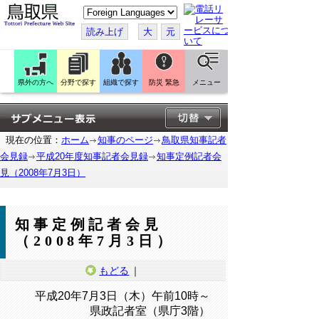
こ
の
ペ
読み上げ
大
元
ー
ジ
を
翻
訳
県外の方へ
分野で探す
組織で探す
防災 緊急
メニュー
す
る
現在の位置：
ホーム
知事のページ
鳥取県知事記者
会見録
平成20年度知事記者会見録
知事定例記者会
見（2008年7月3日）
知事定例記者会見
（2008年7月3日）
もどる
｜
平成20年7月3日（木）午前10時～
県政記者室（県庁3階）