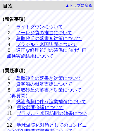
▲トップに戻る
目次
（報告事項）
１
ライトダウンについて
２
ノーレジ袋の推進について
３
鳥取砂丘の落書き対策について
４
ブラジル・米国訪問について
５
適正な経理処理の確保に向けた再
点検実施結果について
（質疑事項）
６
鳥取砂丘の落書き対策について
７
貨客船の就航支援について
８
鳥取砂丘の落書き対策について
（再質問）
９
燃油高騰に伴う漁業補償について
10
県政顧問会議について
11
ブラジル・米国訪問の効果につい
て
12
地球温暖化対策としてのコンビニ
などの24時間営業自粛について