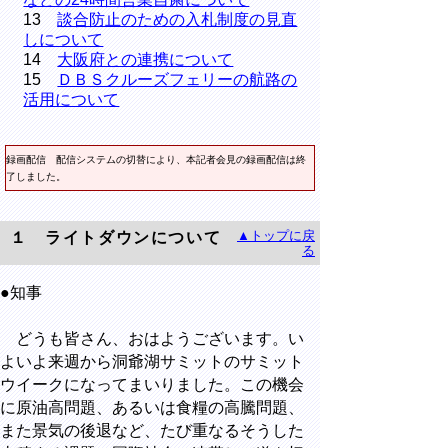
13
談合防止のための入札制度の見直
しについて
14
大阪府との連携について
15
ＤＢＳクルーズフェリーの航路の
活用について
録画配信 配信システムの切替により、本記者会見の録画配信は終
了しました。
▲トップに戻
１ ライトダウンについて
る
●知事
どうも皆さん、おはようございます。い
よいよ来週から洞爺湖サミットのサミット
ウイークになってまいりました。この機会
に原油高問題、あるいは食糧の高騰問題、
また景気の後退など、たび重なるそうした