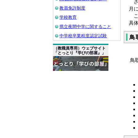
さ
教員免許制度
月
こ
学校教育
具
県立夜間中学に関すること
中学校卒業程度認定試験
鳥
（教職員専用）ウェブサイト
「とっとり『学びの部屋』」
鳥
～