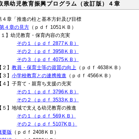
取県幼児教育振興プログラム（改訂版）４章
第４章「推進の柱と基本方針及び目標
第４章の見方
（ｐｄｆ 1051ＫＢ）
１】幼児教育・保育内容の充実
その１（ｐｄｆ 2877ＫＢ）
その２（ｐｄｆ 3958ＫＢ）
その３（ｐｄｆ 4075ＫＢ）
２】
教員・保育士等の資質の向上
（ｐｄｆ 4638ＫＢ）
３】
小学校教育との連携推進
（ｐｄｆ 4566ＫＢ）
４】子育て・親育ち支援の充実
その１（ｐｄｆ 3796ＫＢ）
その２（ｐｄｆ 3533ＫＢ）
５】地域で支える幼児教育の推進
その１（ｐｄｆ 569ＫＢ）
その２（ｐｄｆ 5107KＢ）
概要版
（ｐｄｆ 2408ＫＢ）