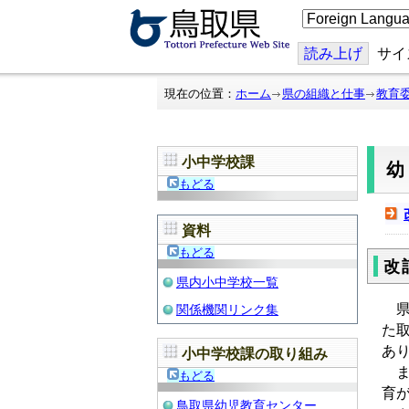
こ
の
ペ
ー
読み上げ
サイ
ジ
を
翻
現在の位置：
ホーム
県の組織と仕事
教育
訳
す
る
小中学校課
幼
もどる
資料
もどる
改
県内小中学校一覧
県
関係機関リンク集
た
あ
小中学校課の取り組み
ま
もどる
育
鳥取県幼児教育センター