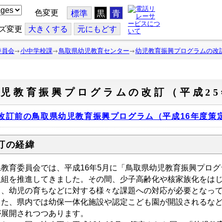
色変更
標準
黒
青
ズ変更
大
きくする
元
にもどす
委員会
小中学校課
鳥取県幼児教育センター
幼児教育振興プログラムの改訂
児教育振興プログラムの改訂（平成25
改訂前の鳥取県幼児教育振興プログラム（平成16年度策
訂の経緯
教育委員会では、平成16年5月に「鳥取県幼児教育振興プログ
取組を推進してきました。その間、少子高齢化や核家族化をは
り、幼児の育ちなどに対する様々な課題への対応が必要となっ
た、県内では幼保一体化施設や認定こども園が開設されるなど
が展開されつつあります。