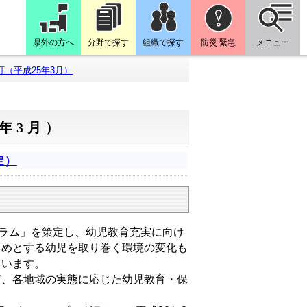
県外の方へ
分野で探す
組織で探す
防災 緊急
メニュー
（平成25年3月）
年3月）
定）
ラム」を策定し、幼児教育充実に向け
じめとする幼児を取り巻く環境の変化も
ています。
、各地域の実態に応じた幼児教育・保