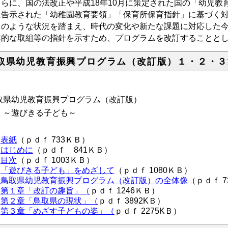
らに、国の法改正や平成18年10月に策定された国の「幼児教育
に告示された「幼稚園教育要領」「保育所保育指針」に基づく
のような状況を踏まえ、時代の変化や新たな課題に対応した今
体的な取組等の指針を示すため、プログラムを改訂することと
取県幼児教育振興プログラム（改訂版）１・２・３
取県幼児教育振興プログラム（改訂版）
遊びきる子ども～
表紙
（ｐｄｆ 733ＫＢ）
はじめに
（ｐｄｆ 841ＫＢ）
目次
（ｐｄｆ 1003ＫＢ）
「遊びきる子ども」をめざして
（ｐｄｆ 1080ＫＢ）
鳥取県幼児教育振興プログラム（改訂版）の全体像
（ｐｄｆ 7
第１章「改訂の趣旨」（
ｐｄｆ 1246ＫＢ）
第２章「鳥取県の現状」（
ｐｄｆ 3892KＢ）
第３章「めざす子どもの姿」（
ｐｄｆ 2275KＢ）