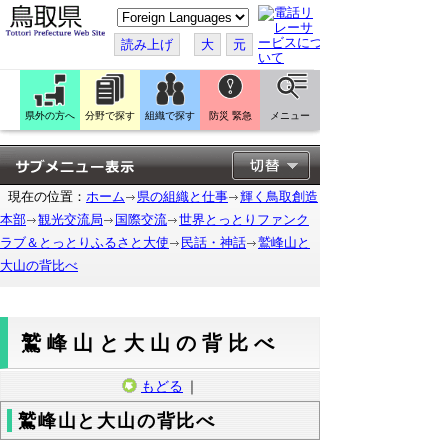
こ
の
ペ
読み上げ
大
元
ー
ジ
を
翻
訳
県外の方へ
分野で探す
組織で探す
防災 緊急
メニュー
す
る
現在の位置：
ホーム
県の組織と仕事
輝く鳥取創造
本部
観光交流局
国際交流
世界とっとりファンク
ラブ＆とっとりふるさと大使
民話・神話
鷲峰山と
大山の背比べ
鷲峰山と大山の背比べ
もどる
｜
鷲峰山と大山の背比べ