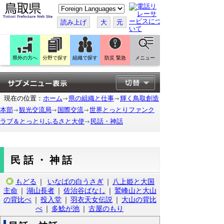
こ
の
ペ
読み上げ
大
元
ー
ジ
を
翻
訳
県外の方へ
分野で探す
組織で探す
防災 緊急
メニュー
す
る
現在の位置：
ホーム
県の組織と仕事
輝く鳥取創造
本部
観光交流局
国際交流
世界とっとりファンク
ラブ＆とっとりふるさと大使
民話・神話
民話・神話
もどる
｜
いなばの白うさぎ
｜
八上姫と大国
主命
｜
湖山長者
｜
佐治谷ばなし
｜
鷲峰山と大山
の背比べ
｜
投入堂
｜
羽衣天女伝説
｜
大山の背比
べ
｜
多鯰が池
｜
古屋のもり