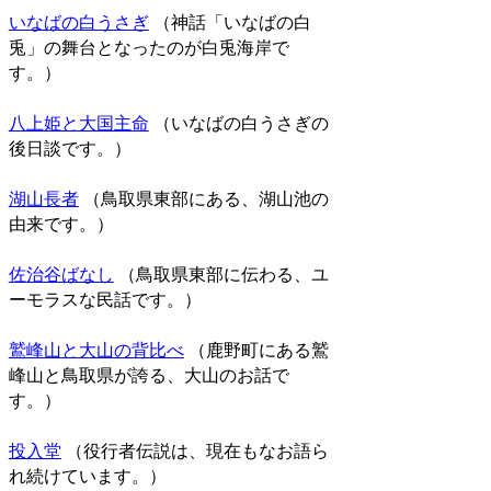
いなばの白うさぎ
（神話「いなばの白
兎」の舞台となったのが白兎海岸で
す。）
八上姫と大国主命
（いなばの白うさぎの
後日談です。）
湖山長者
（鳥取県東部にある、湖山池の
由来です。）
佐治谷ばなし
（鳥取県東部に伝わる、ユ
ーモラスな民話です。）
鷲峰山と大山の背比べ
（鹿野町にある鷲
峰山と鳥取県が誇る、大山のお話で
す。）
投入堂
（役行者伝説は、現在もなお語ら
れ続けています。）