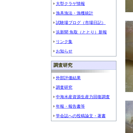
大型クラゲ情報
漁具漁法・漁獲統計
試験場ブログ（市場日記）
浜新聞 魚取（ととり）新報
リンク集
お知らせ
調査研究
外部評価結果
調査研究
中海水産資源生産力回復調査
年報・報告書等
学会誌への投稿論文・著書