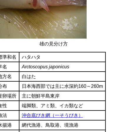
雄の見分け方
標準和名
ハタハタ
学名
Arctoscopus japonicus
地方名
白はた
分布
日本海西部では主に水深約160～260m
産卵場所
主に朝鮮半島東岸
食性
端脚類、アミ類、イカ類など
漁法
沖合底びき網（一そうびき）
水揚港
網代漁港、鳥取港、境漁港