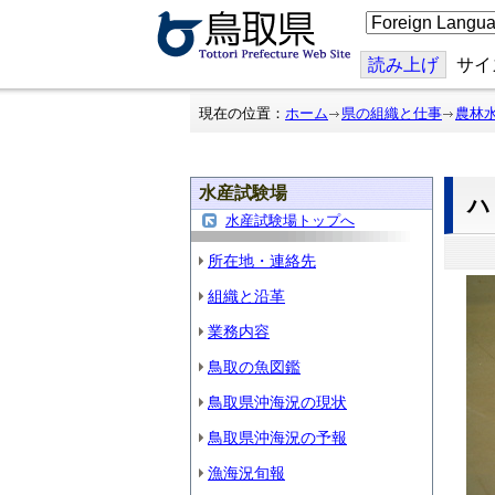
こ
の
ペ
ー
読み上げ
サイ
ジ
を
翻
現在の位置：
ホーム
県の組織と仕事
農林
訳
す
る
水産試験場
水産試験場トップへ
所在地・連絡先
組織と沿革
業務内容
鳥取の魚図鑑
鳥取県沖海況の現状
鳥取県沖海況の予報
漁海況旬報