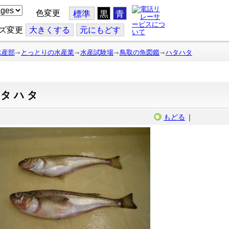
色変更
標準
黒
青
ズ変更
大
きくする
元
にもどす
水産部
とっとりの水産業
水産試験場
鳥取の魚図鑑
ハタハタ
ハタハタ
もどる
｜