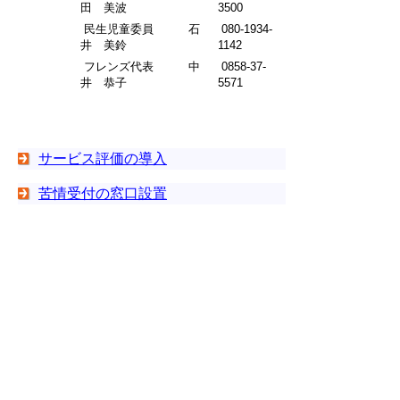
田 美波
3500
民生児童委員 石
080-1934-
井 美鈴
1142
フレンズ代表 中
0858-37-
井 恭子
5571
サービス評価の導入
苦情受付の窓口設置
意見箱の設置
実習生の受け入れ
ボランティア活動について
施設設備の貸し出し利用について
▲ページ上部に戻る
と
個人情報保護
|
リンクについて
|
著作権に