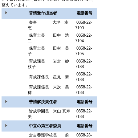
整えています。
苦情受付担当者
電話番号
参事 大坪 幸
0858-22-
恵
7190
保育士長 田中 浩
0858-22-
二
7194
保育士長 田村 美
0858-22-
子
7195
育成課長 岩倉 妙
0858-22-
枝子
7188
0858-22-
育成課係長 星見 新
7188
育成課係長 末次 美
0858-22-
穂
7188
苦情解決責任者
電話番号
皆成学園長
米山 真寿
0858-22-
美
7188
中立の第三者委員
電話番号
倉吉養護学校長 前
0858-28-