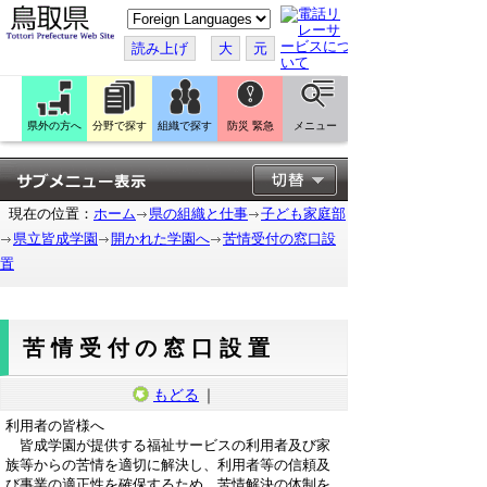
こ
の
ペ
読み上げ
大
元
ー
ジ
を
翻
訳
県外の方へ
分野で探す
組織で探す
防災 緊急
メニュー
す
る
現在の位置：
ホーム
県の組織と仕事
子ども家庭部
県立皆成学園
開かれた学園へ
苦情受付の窓口設
置
苦情受付の窓口設置
もどる
｜
利用者の皆様へ
皆成学園が提供する福祉サービスの利用者及び家
族等からの苦情を適切に解決し、利用者等の信頼及
び事業の適正性を確保するため、苦情解決の体制を