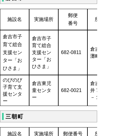
郵便
施設名
実施場所
所在地
番号
倉吉市子
倉吉市子
育て総合
育て総合
倉吉市上
支援セン
支援セン
682-0811
灘町9-1
ター「お
ター「お
ひさま」
ひさま」
のびのび
倉吉東児
倉吉市上
子育て支
童センタ
682-0021
井７８１
援センタ
ー
－１
ー
三朝町
施設名
実施場所
郵便番号
所在地