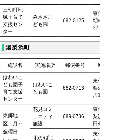
三朝町地
東伯郡三
域子育て
みささこ
682-0125
朝町横手
支援セン
ども園
37-1
ター
湯梨浜町
施設名
実施場所
郵便番号
所在地
はわいこ
東伯郡湯
ども園子
はわいこ
682-0713
梨浜町光
育て支援
ども園
吉107-1
センター
花見コミ
東伯郡湯
東郷地
ュニティ
689-0736
梨浜町門
区：月～
施設
田4
金曜日
東伯郡湯
わかばこ