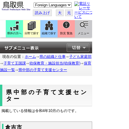
こ
の
ペ
読み上げ
大
元
ー
ジ
を
翻
訳
県外の方へ
分野で探す
組織で探す
防災 緊急
メニュー
す
る
現在の位置：
ホーム
県の組織と仕事
子ども家庭部
子育て王国課
幼保教育・施設担当(幼保教育)
保育
施設一覧
県中部の子育て支援センター
県中部の子育て支援セン
ター
掲載している情報は令和4年10月のものです。
倉吉市