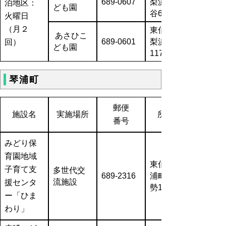
689-0607
梨浜町宇
泊地区：
ども園
谷606-1
火曜日
（月２
東伯郡湯
あさひこ
689-0601
梨浜町泊
回）
ども園
1175-7
琴浦町
郵便
施設名
実施場所
所在地
番号
みどり保
育園地域
東伯郡琴
子育て支
多世代交
689-2316
浦町下伊
流施設
援センタ
勢196-3
ー「
ひま
わり」