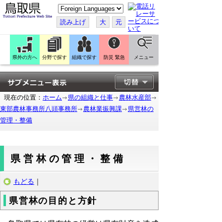
こ
の
ペ
読み上げ
大
元
ー
ジ
を
翻
訳
県外の方へ
分野で探す
組織で探す
防災 緊急
メニュー
す
る
現在の位置：
ホーム
県の組織と仕事
農林水産部
東部農林事務所八頭事務所
農林業振興課
県営林の
管理・整備
県営林の管理・整備
もどる
｜
県営林の目的と方針