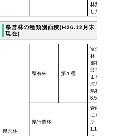
林契約を
した森林
県営林の種類別面積(H26.12月末
現在)
富沢県有
林（八頭
郡智頭町
波多）２
県有林
第１種
１９ｈａ
海岸砂地
県有林
8.5ha
管内5市町
に74箇
県行造林
所
1,166.3ｈ
県営林
ａ