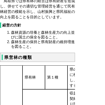
鳥取県では県有林の経営は県有財産を造成
し、併せてその適切な管理経営を通じて民有
林経営の模範を示し、山村振興と県民福祉の
向上を図ることを目的としています。
経営の方針
森林資源の培養と森林生産力の向上並
びに国土の保全を図ること。
森林生産の保持と県有財産の維持増進
を図ること。
県営林の種類
県の土地
に植栽
県有林
第１種
し、管理
する森林
収益分収
契約によ
り民有地