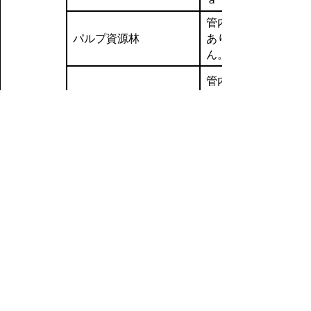
管内には
パルプ資源林
ありませ
ん。
管内には
部分林
ありませ
ん。
管内には
公有林野分収造林
ありませ
ん。
県営林の管理と経営
これらの県営林の適正な管理を行うため、
年間を通じて巡視業務を実施しています。ま
た植栽木の生育を促進するために雪起し、下
刈、間伐、枝打、作業歩道等の保育作業を実