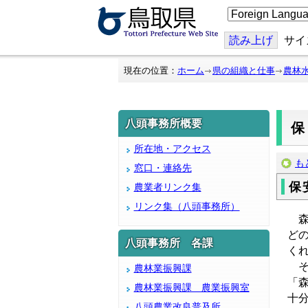
こ
の
ペ
ー
読み上げ
サイ
ジ
を
翻
現在の位置：
ホーム
県の組織と仕事
農林
訳
す
る
八頭事務所概要
所在地・アクセス
も
窓口・連絡先
保
農業者リンク集
リンク集（八頭事務所）
森
ど
八頭事務所 各課
く
そ
農林業振興課
「
農林業振興課 農業振興室
十
八頭農業改良普及所