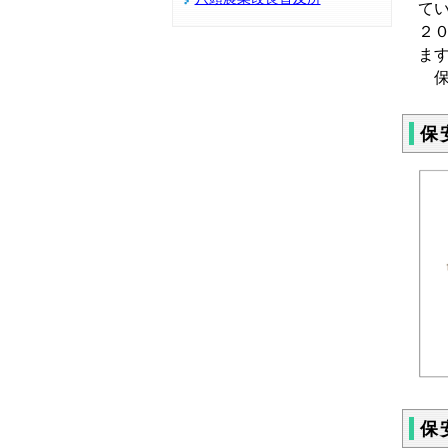
て
２
ま
保
保
保