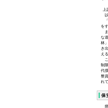
上
以
「
を
ま
な
林
き
え
こ
制
代
整
れて
保
県