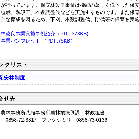
課が行っています。保安林改良事業は機能の著しく低下した保
、植栽、階段工、本数調整伐などを実施するものです。また保
健全な育成を図るため、下刈、本数調整伐、除伐等の保育を実
林改良事業実施事例紹介（PDF:373KB)
事業パンフレット （PDF:75KB）
ンクリスト
保安林制度
合せ先
部農林事務所八頭事務所農林業振興課 林政担当
：0858-72-3817 ファクシミリ：0858-73-0136