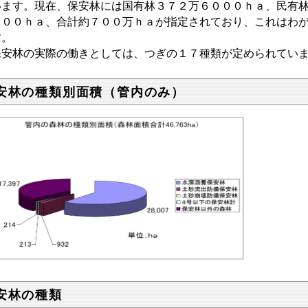
います。現在、保安林には国有林３７２万６０００ｈａ、民有
０００ｈａ、合計約７００万ｈａが指定されており、これはわ
す。
安林の実際の働きとしては、つぎの１７種類が定められてい
安林の種類別面積（管内のみ）
安林の種類