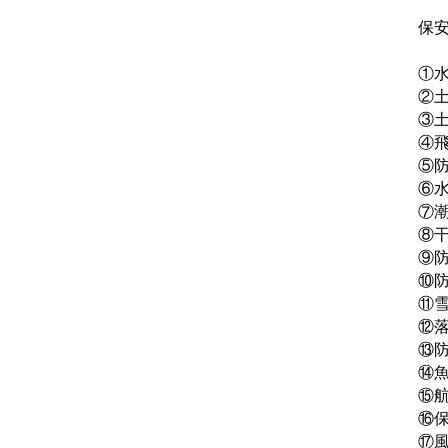
保
①
②
③
④
⑤
⑥
⑦
⑧
⑨
⑩
⑪
⑫
⑬
⑭
⑮
⑯
⑰