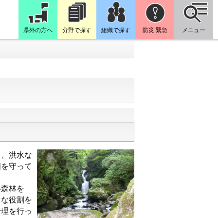
県外の方へ
分野で探す
組織で探す
防災 緊急
メニュー
、洪水な
畑を守って
い森林を
ろな役割を
管理を行っ