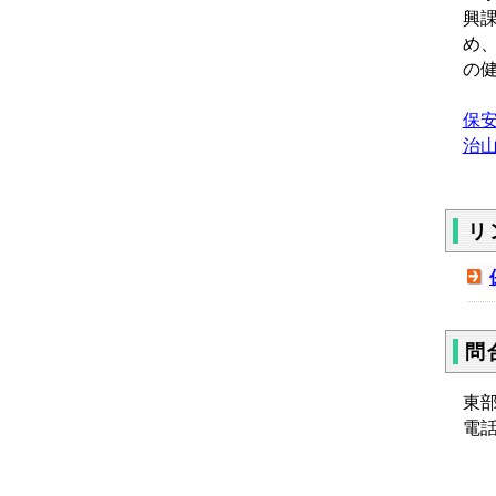
興
め
の
保安
治山
リ
問
東
電話