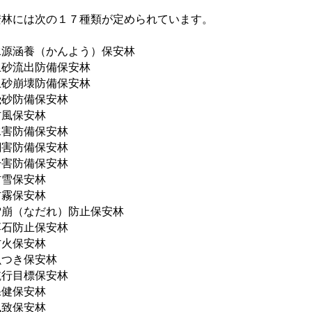
安林には次の１７種類が定められています。
水源涵養（かんよう）保安林
土砂流出防備保安林
土砂崩壊防備保安林
飛砂防備保安林
防風保安林
水害防備保安林
潮害防備保安林
干害防備保安林
防雪保安林
防霧保安林
雪崩（なだれ）防止保安林
落石防止保安林
防火保安林
魚つき保安林
航行目標保安林
保健保安林
風致保安林