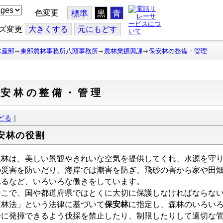
色変更
標準
黒
青
ズ変更
大
きくする
元
にもどす
水産部
東部農林事務所八頭事務所
農林業振興課
保安林の整備・管理
保安林の整備・管理
どる
｜
安林の役割
林は、美しい景観やきれいな空気を提供してくれ、水源を守り
の災害を防いだり、海岸では潮害を防ぎ、飛砂の害から家や田
れるなど、いろいろな働きをしています。
こで、国や都道府県ではとくに大切に保護しなければならな
森林法」という法律に基づいて
保安林
に指定し、森林のいろい
分に発揮できるよう伐採を禁止したり、制限したりして適切な