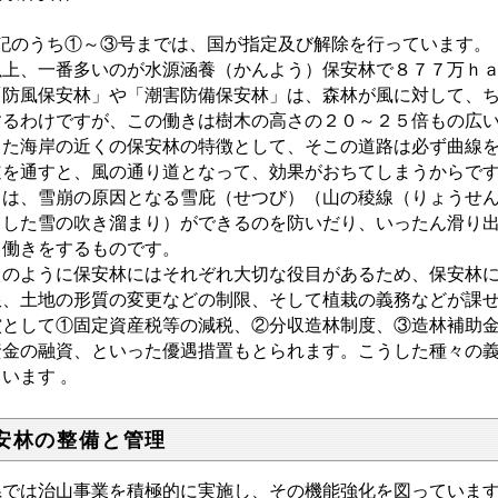
記のうち①～③号までは、国が指定及び解除を行っています。
上、一番多いのが水源涵養（かんよう）保安林で８７７万ｈａ
防風保安林」や「潮害防備保安林」は、森林が風に対して、ち
するわけですが、この働きは樹木の高さの２０～２５倍もの広
た海岸の近くの保安林の特徴として、そこの道路は必ず曲線を
道を通すと、風の通り道となって、効果がおちてしまうからで
」は、雪崩の原因となる雪庇（せつび）（山の稜線（りょうせ
出した雪の吹き溜まり）ができるのを防いだり、いったん滑り
る働きをするものです。
のように保安林にはそれぞれ大切な役目があるため、保安林に
限、土地の形質の変更などの制限、そして植栽の義務などが課
償として①固定資産税等の減税、②分収造林制度、③造林補助
資金の融資、といった優遇措置もとられます。こうした種々の
います 。
安林の整備と管理
では治山事業を積極的に実施し、その機能強化を図っています