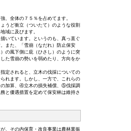
強、全体の７５％を占めてます。
ょうど衝立（ついたて）のような役割
い地域に及びます。
描いています。というのも、真っ直ぐ
す。また、「雪崩（なだれ）防止保安
ん）の風下側に庇（ひさし）のように突
出した雪崩の勢いを弱めたり、方向をか
指定されると、立木の伐採についての
せられます。しかし、一方で、これらの
金の加算、④立木の損失補償、⑤伐採調
義務と優遇措置を定めて保安林は維持さ
が、その内保育・改良事業は農林業振