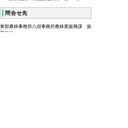
問合せ先
東部農林事務所八頭事務所農林業振興課 振
興担当
電話：0858-72-3831 ファクシミリ：0858-
73-0136
▲ページ上部に戻る
と
個人情報保護
|
リンクについて
|
著作権に
り
ついて
|
アクセシビリティ
ネ
鳥取県東部農林事務所八頭事務所
ッ
住所 〒680-0461
ト
鳥取県八頭郡八頭町郡家100
電話
0858-72-3828
へ
ファクシミリ 0858-73-0136