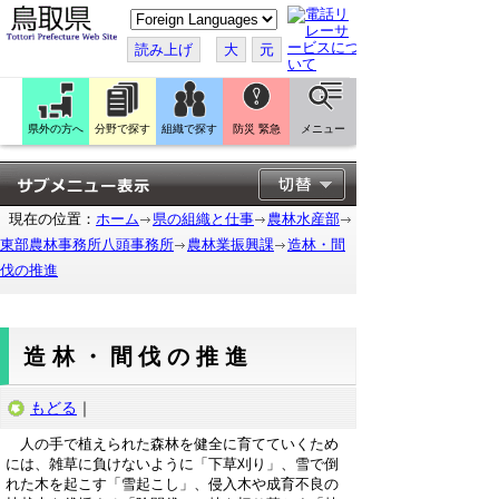
こ
の
ペ
読み上げ
大
元
ー
ジ
を
翻
訳
県外の方へ
分野で探す
組織で探す
防災 緊急
メニュー
す
る
現在の位置：
ホーム
県の組織と仕事
農林水産部
東部農林事務所八頭事務所
農林業振興課
造林・間
伐の推進
造林・間伐の推進
もどる
｜
人の手で植えられた森林を健全に育てていくため
には、雑草に負けないように「下草刈り」、雪で倒
れた木を起こす「雪起こし」、侵入木や成育不良の