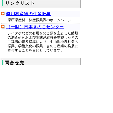
リンクリスト
特用林産物の生産振興
県庁県産材・林産振興課のホームページ
（一財）日本きのこセンター
シイタケなどの有用きのこ類を主とした菌類
の調査研究および生態系維持を重視したきの
こ栽培の普及指導により、中山間地農林業の
振興、学術文化の振興、きのこ産業の発展に
寄与することを目的としています。
問合せ先
東部農林事務所八頭事務所農林業振興課 普
及担当
電話：0858-72-3836 ファクシミリ：0858-
73-0136
▲ページ上部に戻る