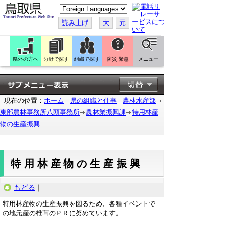
こ
の
ペ
読み上げ
大
元
ー
ジ
を
翻
訳
県外の方へ
分野で探す
組織で探す
防災 緊急
メニュー
す
る
現在の位置：
ホーム
県の組織と仕事
農林水産部
東部農林事務所八頭事務所
農林業振興課
特用林産
物の生産振興
特用林産物の生産振興
もどる
｜
特用林産物の生産振興を図るため、各種イベントで
の地元産の椎茸のＰＲに努めています。