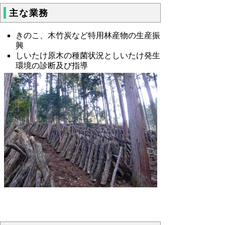
主な業務
きのこ、木竹炭など特用林産物の生産振
興
しいたけ原木の種菌状況としいたけ発生
環境の診断及び指導