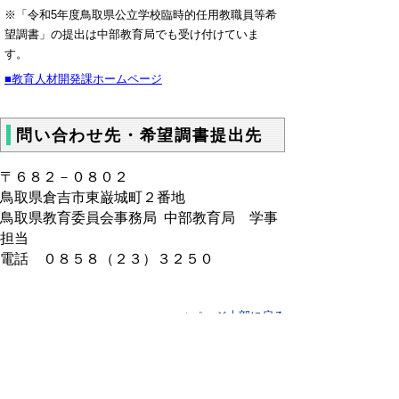
※「令和5年度鳥取県公立学校臨時的任用教職員等希
望調書」の提出は中部教育局でも受け付けていま
す。
■教育人材開発課ホームページ
問い合わせ先・希望調書提出先
〒６８２－０８０２
鳥取県倉吉市東巌城町２番地
鳥取県教育委員会事務局 中部教育局 学事
担当
電話 ０８５８（２３）３２５０
▲ページ上部に戻る
と
個人情報保護
|
リンクについて
|
著作権に
り
ついて
|
アクセシビリティ