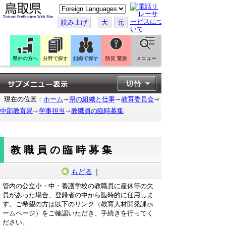
こ
の
ペ
読み上げ
大
元
ー
ジ
を
翻
訳
県外の方へ
分野で探す
組織で探す
防災 緊急
メニュー
す
る
現在の位置：
ホーム
県の組織と仕事
教育委員会
中部教育局
学事担当
教職員の臨時募集
教職員の臨時募集
もどる
｜
管内の公立小・中・養護学校の教職員に産休等の欠
員があった場合、登録者の中から臨時的に任用しま
す。ご希望の方は以下のリンク（教育人材開発課ホ
ームページ）をご確認いただき、手続きを行ってく
ださい。