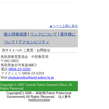
▲ページ上部に戻る
と
個人情報保護
|
リンクについて
|
著作権に
り
ついて
|
アクセシビリティ
ネ
当サイトへの
ご意見・お問合せ
鳥取県教育委員会 中部教育局
ッ
〒682-0802
鳥取県倉吉市東巌城町2
ト
電話:
0858-23-3250
へ
ファクシミリ:0858-23-5203
Mail:
chubukyoiku@pref.tottori.lg.jp
の
Copyright © 2007 Central Tottori General Office, All
Rights Reserved.
Copyright(C) 2006～ 鳥取県(Tottori Prefectural
Government) All Rights Reserved. 法人番号
7000020310000