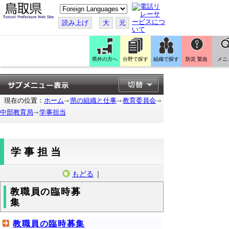
こ
の
ペ
読み上げ
大
元
ー
ジ
を
翻
訳
県外の方へ
分野で探す
組織で探す
防災 緊急
メニ
す
る
現在の位置：
ホーム
県の組織と仕事
教育委員会
中部教育局
学事担当
学事担当
もどる
｜
教職員の臨時募
教職員の臨時募集