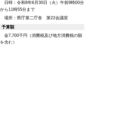
日時：令和8年6月30日（火）午前9時00分
から11時55分まで
場所：県庁第二庁舎 第22会議室
予算額
金7,700千円（消費税及び地方消費税の額
を含む）
契約期間
契約締結日から令和8年12月25日まで
▲ページ上部に戻る
と
個人情報保護
|
リンクについて
|
著作権に
り
ついて
|
アクセシビリティ
ネ
令和の改新戦略本部 政策戦略局
広
ッ
報課