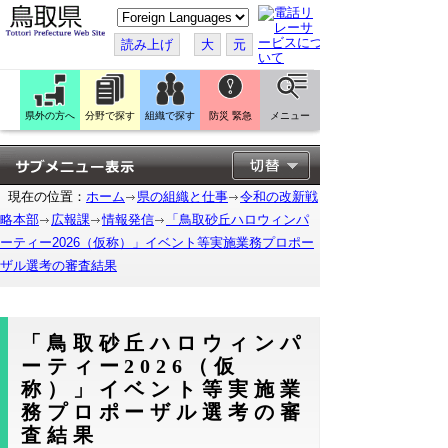
こ
の
ペ
読み上げ
大
元
ー
ジ
を
翻
訳
県外の方へ
分野で探す
組織で探す
防災 緊急
メニュー
す
る
現在の位置：
ホーム
県の組織と仕事
令和の改新戦
略本部
広報課
情報発信
「鳥取砂丘ハロウィンパ
ーティー2026（仮称）」イベント等実施業務プロポー
ザル選考の審査結果
「鳥取砂丘ハロウィンパ
ーティー2026（仮
称）」イベント等実施業
務プロポーザル選考の審
査結果