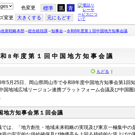
色変更
標準
黒
青
ズ変更
大
きくする
元
にもどす
の改新戦略本部
総合統括課
知事会
令和8年度第１回中国地方知事会議
令和8年度第１回中国地方知事会議
もどる
｜
8年5月25日、岡山県岡山市で令和8年度中国地方知事会第1回
中国地域広域リージョン連携プラットフォーム会議及び中国圏
。
国地方知事会第１回会議
議では、「
地方創生・地域未来戦略の実現及び東京一極集中の
物資の安定的な供給確保及び物価高を上回る
持続的な賃上げの