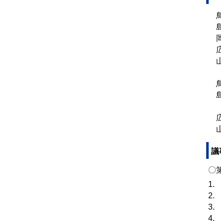
鳥
島
岡
広
山
（
鳥
島
（
広
山
議
〇
1
2
3
4