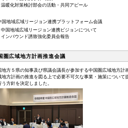
． 温暖化対策検討部会の活動・共同アピール
中国地域広域リージョン連携プラットフォーム会議
. 中国地域広域リージョン連携ビジョンについて
. インバウンド誘致強化委員会報告
国圏広域地方計画推進会議
国地方５県の知事及び県議会議長が参加する中国圏広域地方計
域地方計画の推進を図る上で必要不可欠な事業・施策について
行う方針を決定しました。