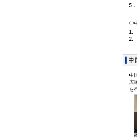
5
〇
1
2
中
中
広
を