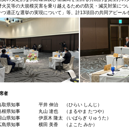
野火災等の大規模災害を乗り越えるための防災・減災対策につ
かつ適正な選挙の実現について」等、計13項目の共同アピール
席者
取県知事 平井 伸治 （ひらい しんじ）
根県知事 丸山 達也 （まるやま たつや）
山県知事 伊原木 隆太 （いばらぎ りゅうた）
島県知事 横田 美香 （よこた みか）