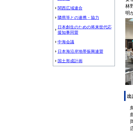
林
関西広域連合
明
隣県等との連携・協力
日本創生のための将来世代応
援知事同盟
中海会議
日本海沿岸地帯振興連盟
国土形成計画
出
鳥
島
岡
広