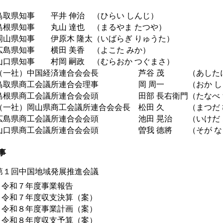
取県知事 平井 伸治 （ひらい しんじ）
根県知事 丸山 達也 （まるやま たつや）
山県知事 伊原木 隆太（いばらぎ りゅうた）
島県知事 横田 美香 （よこた みか）
口県知事 村岡 嗣政 （むらおか つぐまさ）
一社）中国経済連合会会長 芦谷 茂 （あしたに
取県商工会議所連合会理事 岡 周一 （おか し
根県商工会議所連合会会頭 田部 長右衛門（たなべ 
一社）岡山県商工会議所連合会会長 松田 久 （まつだ 
島県商工会議所連合会会頭 池田 晃治 （いけだ 
口県商工会議所連合会会頭 曽我 德將 （そが な
事
第１回中国地域発展推進会議
. 令和７年度事業報告
. 令和７年度収支決算（案）
. 令和８年度事業計画（案）
. 令和８年度収支予算（案）