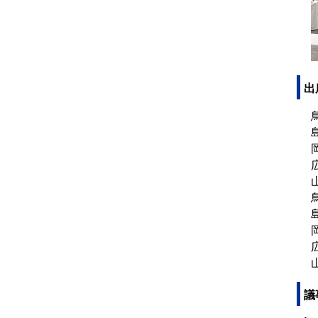
出
鳥
島
岡
広
山
鳥
岡
広
山
議