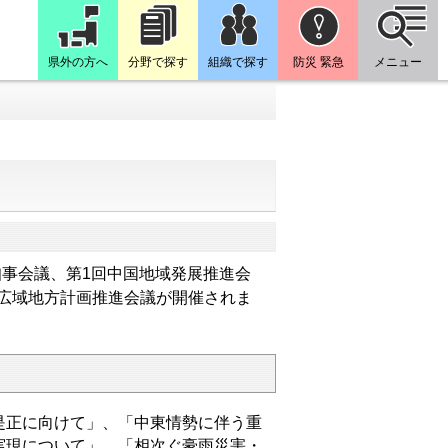
県外の方へ
分野で探す
組織で探す
防災 緊急
メニュー
知事会議、第1回中国地域発展推進会
広域地方計画推進会議が開催されま
是正に向けて
」、「
中東情勢に伴う重
実現について
」、「相次ぐ豪雨災害・