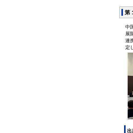
第
中
展
連
定
出