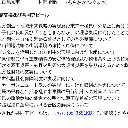
口県知事 村岡 嗣政 （むらおか つぐまさ）
見交換及び共同アピール
地方創生・地域未来戦略の実現及び東京一極集中の是正に向け
少子化の反転及び「こどもまんなか」の理念実現に向けたこど
地方創生を力強く進める前提としての基盤整備について
中山間地域等の生活環境の維持・確保について
デジタルを活用した地方創生の実現に向けた取組について
中東情勢に伴う重要物資の安定供給確保及び物価高を上回る持
相次ぐ豪雨災害・林野火災等の大規模災害を乗り越えるための
地方税財源の充実について
全世代型社会保障制度の実現に向けて
「カーボンニュートラルの実現」に向けた取組の推進について
住民の平穏な生活を乱す米軍機の飛行訓練への対策について
国民の政治参加の促進と公明かつ適正な選挙の実現について
参議院議員選挙における合区の解消について
択された共同アピールは、
こちら (pdf:3681KB)
でご確認くださ