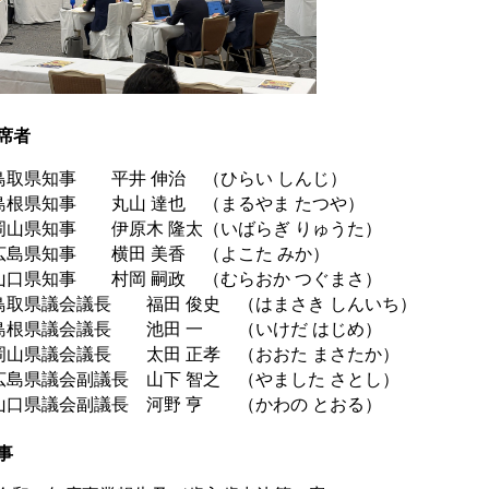
席者
取県知事 平井 伸治 （ひらい しんじ）
根県知事 丸山 達也 （まるやま たつや）
山県知事 伊原木 隆太（いばらぎ りゅうた）
島県知事 横田 美香 （よこた みか）
口県知事 村岡 嗣政 （むらおか つぐまさ）
取県議会議長 福田 俊史 （はまさき しんいち）
島根県議会議長 池田 一 （いけだ はじめ）
山県議会議長 太田 正孝 （おおた まさたか）
島県議会副議長 山下 智之 （やました さとし）
口県議会副議長 河野 亨 （かわの とおる）
事