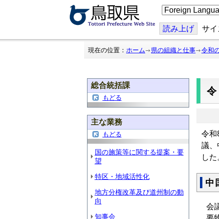
こ
の
ペ
ー
読み上げ
サイ
ジ
を
翻
現在の位置：
ホーム
県の組織と仕事
令和
訳
す
る
総合統括課
もどる
主な業務
令和
もどる
議、
国の施策等に関する提案・要
した
望
特区・地域活性化
中
地方分権改革及び道州制の動
向
会
知事会
要