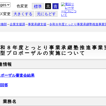
色変更
標準
黒
青
ズ変更
大
きくする
元
にもどす
労働部
企業支援課
事業承継支援
令和８年度とっとり事業承継塾推進事業
令和８年度とっとり事業承継塾推進事業
募型プロポーザルの実施について
連情報
ロポーザル審査会結果
問回答
 業務名