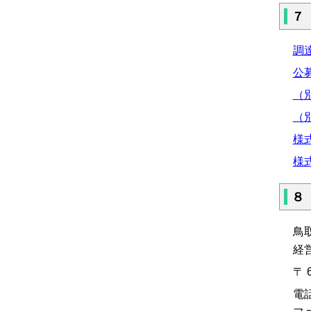
７
調達
公募
（別
（別
様式
様式
８
鳥
経
〒 
電話