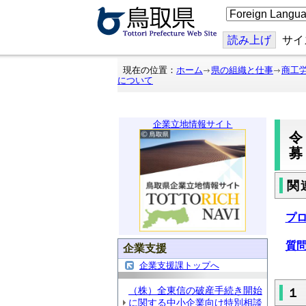
こ
の
ペ
ー
読み上げ
サイ
ジ
を
翻
現在の位置：
ホーム
県の組織と仕事
商工
訳
について
す
る
企業立地情報サイト
関
プ
質
企業支援
企業支援課トップへ
（株）全東信の破産手続き開始
１
に関する中小企業向け特別相談