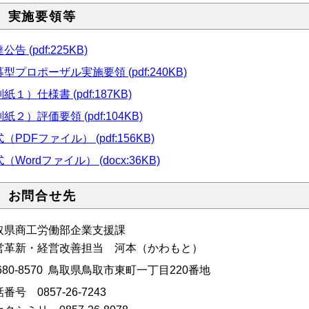
 実施要領等
公告 (pdf:225KB)
型プロポーザル実施要領 (pdf:240KB)
紙１）仕様書 (pdf:187KB)
紙２）評価要領 (pdf:104KB)
（PDFファイル） (pdf:156KB)
（Wordファイル） (docx:36KB)
 お問合せ先
取県商工労働部企業支援課
営革新・経営改善担当 河本（かわもと）
680-8570 鳥取県鳥取市東町一丁目220番地
番号 0857-26-7243