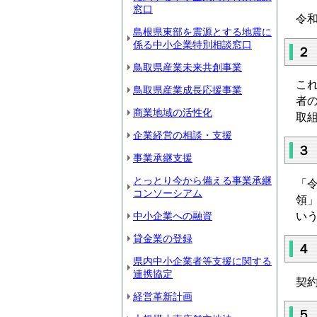
窓口
令
島根県東部を震源とする地震に
係る中小企業特別相談窓口
２
鳥取県産業未来共創事業
こ
鳥取県産業成長応援事業
者
商業地域の活性化
取
企業経営の相談・支援
３
事業承継支援
とっとり今から備える事業承継
「
コンソーシアム
領
い
中小企業への融資
貸金業の登録
４
県内中小企業者等支援に関する
連携協定
契
経営革新計画
５