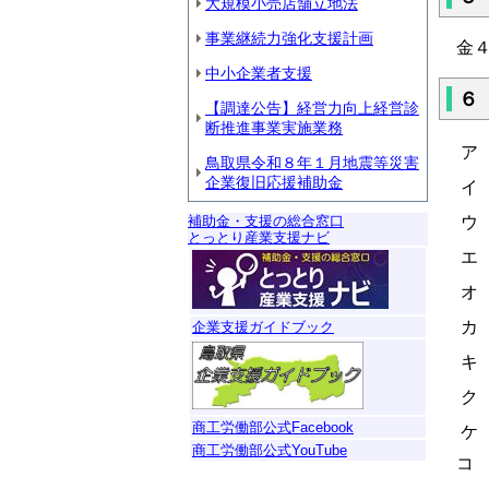
大規模小売店舗立地法
事業継続力強化支援計画
金
中小企業者支援
６
【調達公告】経営力向上経営診
断推進事業実施業務
ア
鳥取県令和８年１月地震等災害
企業復旧応援補助金
イ
補助金・支援の総合窓口
ウ
とっとり産業支援ナビ
エ
オ
カ
企業支援ガイドブック
キ
ク
商工労働部公式Facebook
ケ
商工労働部公式YouTube
コ