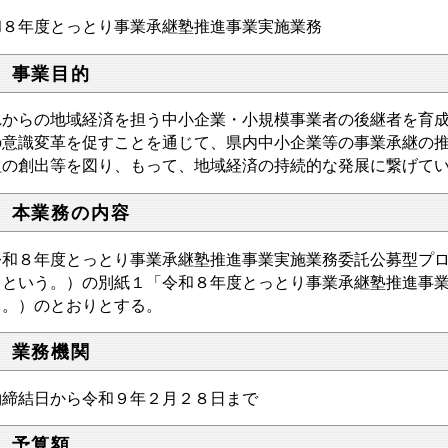
和８年度とっとり事業承継塾推進事業実施業務
 事業目的
れからの地域経済を担う中小企業・小規模事業者の後継者を育
の意識変革を促すことを通じて、県内中小企業等の事業承継の
組の創出等を図り、もって、地域経済の持続的な発展に繋げて
 本業務の内容
令和８年度とっとり事業承継塾推進事業実施業務
委託
公募型プ
」という。）の別紙１「
令和８年度とっとり事業承継塾推進事
う。）のとおりとする。
 業務機関
約締結日から令和９年２月２８日まで
 予算額