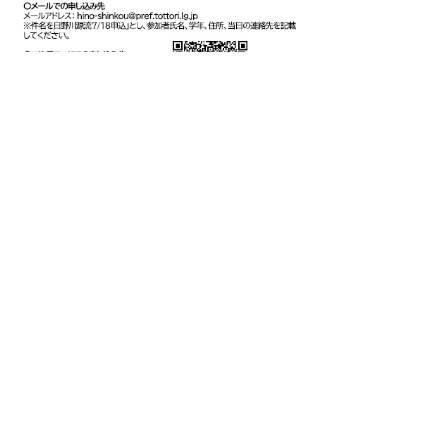
▲ページ上部に戻る
と
個人情報保護
|
リンクについて
|
著作権に
り
ついて
|
アクセシビリティ
ネ
このサイトに関するお問合せは