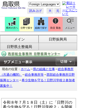
こ
の
ペ
読み上げ
大
元
ー
ジ
を
翻
訳
県外の方へ
分野で探す
組織で探す
防災 緊急
メニュー
す
る
メイン
日野振興局
日野県土整備局
現在の位置：
ホーム
県の組織と仕事
総合事務所
（共通の機関）
総合事務所等
西部総合事務所日野
振興センター
希少生物を守る！日野川学校２参加者
募集中！
令和８年７月１８日（土）に「日野川の
希少生物を守る！日野川学校２」を開催