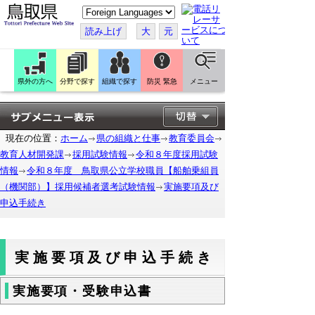
こ
の
ペ
読み上げ
大
元
ー
ジ
を
翻
訳
県外の方へ
分野で探す
組織で探す
防災 緊急
メニュー
す
る
現在の位置：
ホーム
県の組織と仕事
教育委員会
教育人材開発課
採用試験情報
令和８年度採用試験
情報
令和８年度 鳥取県公立学校職員【船舶乗組員
（機関部）】採用候補者選考試験情報
実施要項及び
申込手続き
実施要項及び申込手続き
実施要項・受験申込書