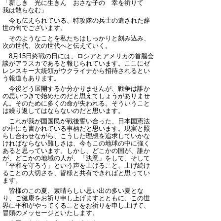
「新しき 光に生きん おさな子の 幸を祈りて
我は散らなむ」
今も伝えられている、特攻隊の兵士の遺された辞
世の句でございます。
そのようなことを私たちはしっかりと刻み込み、
次の世代、次の世代へと伝えていく。
8
月15日終戦の日には、ロシアとアメリカの首脳会
談がアラスカであると報じられています。ここにゼ
レンスキー大統領がウクライナから招待されるとい
う報道もあります。
今後どう展開するか分かりませんが、戦争は誰か
の思いつきで始めたのだと思えてしょうがありませ
ん。そのために多くの命が失われる。そういうこと
は繰り返してはならないのだと思います。
これが我が国国民が戦後誓い合った、日本国憲法
の中にも書かれている事柄だと思います。現実と照
らし合わせながら、こうした理想を追求していかな
ければならない難しさは、今もこの地球の中に強く
あると思っています。しかし、どこかの国が、誰か
が、どこかの地域の人が、「決意」をして、そして
「平和を守ろう」という声を上げること、上げ続け
ることの大切さを、皆様と共有できればと思ってい
ます。
皆様のこの夏、素晴らしい思い出の多い夏とな
り、ご健康をお祈り申し上げますとともに、この世
界に平和がやってくることをお祈りを申し上げて、
冒頭のメッセージといたします。