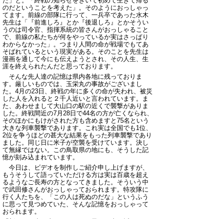
た」と。「終戦の知らせをきいて初めて生きて帰る
のだということを考えた」。そのようにおっしゃっ
てます。前線の部隊に行って、一兵卒であった水木
先生は「『前進しろ』とか『後退しろ』とかそうい
うのは司令官、指揮系統の皆さんがおっしゃること
で、前線の私たちが何をやっているか実はさっぱり
わからなかった」。つまり人間の命が戦場でもてあ
そばれているという現実がある。そのことを先生は
漫画を通して今にも伝えようとされ、その人生、生
涯を終えられたんだと思っております。
そんな先人達の記憶は県内各地に残っておりま
す。厳しいものでは、玉栄丸の事故がございまし
た。4月の23日、終戦の年に多くの命が失われ、被災
した人を入れると２千人近いと言われています。ま
た、あわせまして大山口の駅の近くで襲撃がありま
した。終戦間近の7月28日で44名の方が亡くなられ、
そのほかにもけがされた方も含めますと75名という
大きな列車襲撃であります。これ実は全国でも1位、
2位を争うほどの甚大な結果をもった列車襲撃であり
ました。同じ日に米子が空襲を受けています。決し
て無縁ではない。この鳥取県の地にも、そうした記
憶が刻み込まれています。
今日は、ビデオを制作しご紹介申し上げますが、
もうそうして語っていただける方は実は百歳を超え
るようなご長寿の方となってきました。そういう中
で武田修さんがおっしゃっておられます。特攻隊に
行く人たちを、「この人は死ぬのだな」というふう
に思って見つめていた、そんな記憶をおっしゃって
おられます。