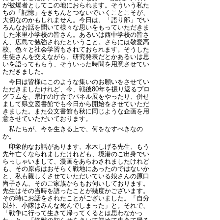
が被爆者としてこの地におられます。そういう私た
ちの「記憶」をきちんとつないでいくことこそが、
大切なのかもしれません。今日は、「語り部」でい
ろんなお話を聞いて様々な思いをもっていただきま
した米里小学校の皆さん。あるいは西中学校の皆さ
ん、広島で勉強されたということ。さらには敬愛高
校、色々と社会学習もされておられます。そうした
生徒さんを交えながら、研究発表だとかあるいは思
いを語ってもらう、そういった時間を用意させてい
ただきました。
今日は皆様にこのような集いのお願いをさせてい
ただきましたけれど、今、戦後80年を振り返るプロ
グラムを、県庁の庁舎でパネル展をやったり、併せ
まして県立図書館でも今日から開始をさせていただ
きました。また公文書館も秋に同じような企画を用
意させていただいております。
私たちが、今を生きる上で、何をなすべきなの
か。
印象的なお話があります、水木しげる先生、もう
先年亡くなられましたけれども、境港のご出身でい
らっしゃいまして、漫画をあらわされましたけれど
も、その原点はおそらく戦地にあったのではないか
と、私も親しくさせていただいている娘さんの原口
尚子さん、そのご家族からもお伺いしております。
先生はその当時を語ったことが幾度かございます。
その時にお話をされたことがございました。「自分
以外、小隊はみんな死んでしまった」と。それで、
「戦争に行って生きて帰ってくるとは思わなかっ