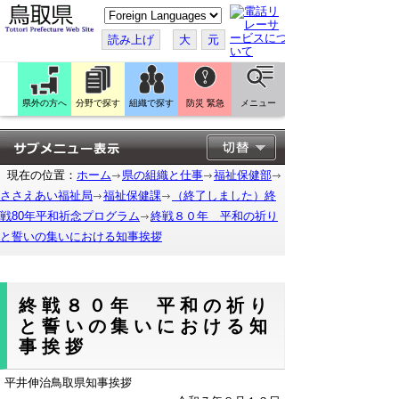
こ
の
ペ
読み上げ
大
元
ー
ジ
を
翻
訳
県外の方へ
分野で探す
組織で探す
防災 緊急
メニュー
す
る
現在の位置：
ホーム
県の組織と仕事
福祉保健部
ささえあい福祉局
福祉保健課
（終了しました）終
戦80年平和祈念プログラム
終戦８０年 平和の祈り
と誓いの集いにおける知事挨拶
終戦８０年 平和の祈り
と誓いの集いにおける知
事挨拶
平井伸治鳥取県知事挨拶