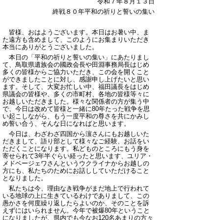
令和７年８月１３日
終戦８０年平和の祈りと誓いの集い
皆様、おはようございます。本日はお暑い中、ま
た遠方も含めまして、このようにお集まりいただき
本当にありがとうございました。
本日の「平和の祈りと誓いの集い」にあたりまし
て、鳥取県遺族会の國政会長や田淵事務局長はじめ
多くの皆様からご協力いただき、この会を開くこと
ができましたことに対し、感謝申し上げたいと思い
ます。そして、大変お忙しい中、福田議長をはじめ
県議会の皆様や、多くの市町村、各地の皆様等々に
お越しいただきました。様々な関係者の方が集う中
で、今日は改めて皆様と一緒に80年たった戦争を思
い起こしながら、もう一度平和の尊さを共にかみし
め誓い合う、そんな日になればと思います。
今日は、わざわざ四国から濵さんにもお越しいた
だきまして、語り部として様々なご経験、お話をい
ただくことになります。私どものところにもう身を
寄せられて3年半ぐらい経ったと思います、ユリア・
メドベージェワさんというウクライナからお越しの
方にも、私たちのためにお話ししていただけること
となりました。
私たちは今、理由なき戦争がまだ地上で行われて
いる地球の上に生きているわけでありまして、この
愚かさを何度繰り返したらよいのか、そのことを訴
えずにはいられません。今年で被爆80年ということ
になりましたが、県内でも今なお120名あまりの方々