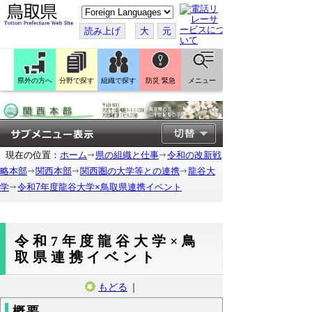
こ
の
ペ
読み上げ
大
元
ー
ジ
を
翻
訳
県外の方へ
分野で探す
組織で探す
防災 緊急
メニュー
す
る
現在の位置：
ホーム
県の組織と仕事
令和の改新戦
略本部
関西本部
関西圏の大学等との連携
龍谷大
学
令和7年度龍谷大学×鳥取県連携イベント
令和7年度龍谷大学×鳥
取県連携イベント
もどる
｜
概要