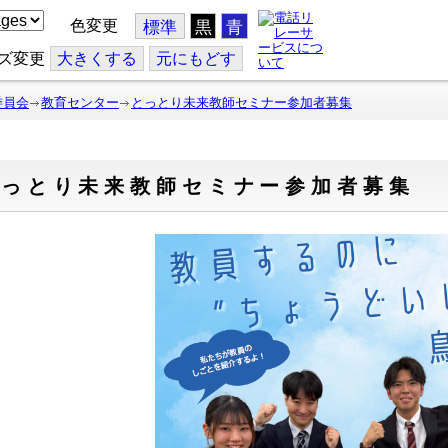
色変更
標準
黒
青
ズ変更
大
きくする
元
にもどす
委員会
教育センター
とっとり未来教師セミナー参加者募集
とっとり未来教師セミナー参加者募集