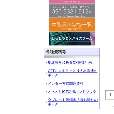
各種資料等
鳥取県学校教育DX推進計画
OJTによるとっとり人材育成の
手引き
メンター方式関連資料
とっとりICT活用ハンドブック
１
タブレット等端末「持ち帰りの
手引き」