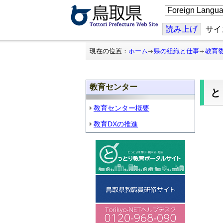
こ
の
ペ
ー
読み上げ
サイ
ジ
を
翻
現在の位置：
ホーム
県の組織と仕事
教育
訳
す
る
教育センター
教育センター概要
教育DXの推進