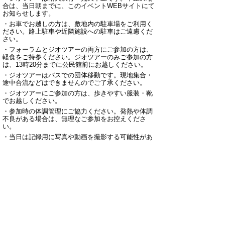
合は、当日朝までに、このイベントWEBサイトにて
お知らせします。
・お車でお越しの方は、敷地内の駐車場をご利用く
ださい。路上駐車や近隣施設への駐車はご遠慮くだ
さい。
・フォーラムとジオツアーの両方にご参加の方は、
軽食をご持参ください。ジオツアーのみご参加の方
は、13時20分までに公民館前にお越しください。
・ジオツアーはバスでの団体移動です。現地集合・
途中合流などはできませんのでご了承ください。
・ジオツアーにご参加の方は、歩きやすい服装・靴
でお越しください。
・参加時の体調管理にご協力ください。発熱や体調
不良がある場合は、無理なご参加をお控えくださ
い。
・当日は記録用に写真や動画を撮影する可能性があ
ります。ご承知の上、ご参加ください。
◆ジオパークパネル展開催！！
ジオパークに関するパネル展を３ヵ所の会場で開催
しますので、ぜひご覧ください。
■10月7日（火）～22日（水）
（会場）岩美町役場2階回廊（岩美町浦富675-1）岩