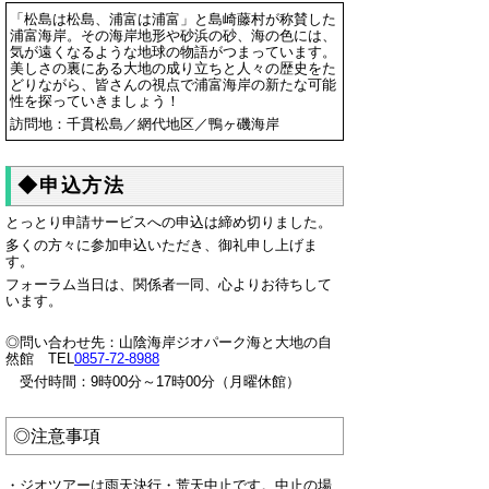
「松島は松島、浦富は浦富」と島崎藤村が称賛した
浦富海岸。その海岸地形や砂浜の砂、海の色には、
気が遠くなるような地球の物語がつまっています。
美しさの裏にある大地の成り立ちと人々の歴史をた
どりながら、皆さんの視点で浦富海岸の新たな可能
性を探っていきましょう！
訪問地：千貫松島／網代地区／鴨ヶ磯海岸
◆申込方法
とっとり申請サービスへの申込は締め切りました。
多くの方々に参加申込いただき、御礼申し上げま
す。
フォーラム当日は、関係者一同、心よりお待ちして
います。
◎問い合わせ先：山陰海岸ジオパーク海と大地の自
然館 TEL
0857-72-8988
受付時間：9時00分～17時00分（月曜休館）
◎注意事項
・ジオツアーは雨天決行・荒天中止です。中止の場