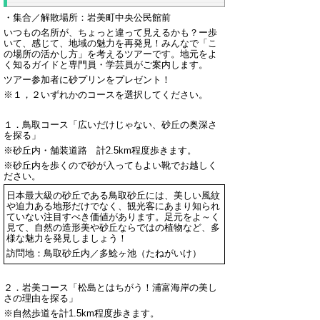
・集合／解散場所：岩美町中央公民館前
いつもの名所が、ちょっと違って見えるかも？ー歩
いて、感じて、地域の魅力を再発見！みんなで「こ
の場所の活かし方」を考えるツアーです。地元をよ
く知るガイドと専門員・学芸員がご案内します。
ツアー参加者に砂プリンをプレゼント！
※１，２いずれかのコースを選択してください。
１．鳥取コース「広いだけじゃない、砂丘の奥深さ
を探る」
※砂丘内・舗装道路 計2.5km程度歩きます。
※砂丘内を歩くので砂が入ってもよい靴でお越しく
ださい。
日本最大級の砂丘である鳥取砂丘には、美しい風紋
や迫力ある地形だけでなく、観光客にあまり知られ
ていない注目すべき価値があります。足元をよ～く
見て、自然の造形美や砂丘ならではの植物など、多
様な魅力を発見しましょう！
訪問地：鳥取砂丘内／多鯰ヶ池（たねがいけ）
２．岩美コース「松島とはちがう！浦富海岸の美し
さの理由を探る」
※自然歩道を計1.5km程度歩きます。