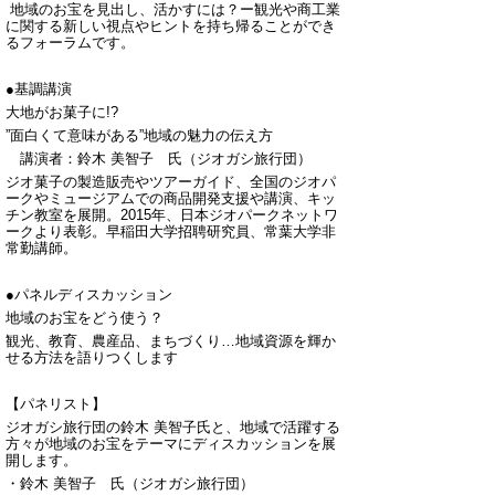
地域のお宝を見出し、活かすには？ー観光や商工業
に関する新しい視点やヒントを持ち帰ることができ
るフォーラムです。
●基調講演
大地がお菓子に!?
”面白くて意味がある”地域の魅力の伝え方
講演者：鈴木 美智子 氏（ジオガシ旅行団）
ジオ菓子の製造販売やツアーガイド、全国のジオパ
ークやミュージアムでの商品開発支援や講演、キッ
チン教室を展開。2015年、日本ジオパークネットワ
ークより表彰。早稲田大学招聘研究員、常葉大学非
常勤講師。
●パネルディスカッション
地域のお宝をどう使う？
観光、教育、農産品、まちづくり…地域資源を輝か
せる方法を語りつくします
【パネリスト】
ジオガシ旅行団の鈴木 美智子氏と、地域で活躍する
方々が地域のお宝をテーマにディスカッションを展
開します。
・鈴木 美智子 氏（ジオガシ旅行団）