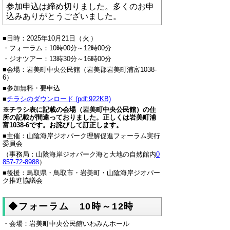
参加申込は締め切りました。多くのお申
込みありがとうございました。
■日時：2025年10月21日
（火）
・フォーラム：10時00分～12時00分
・ジオツアー：13時30分～16時00分
■会場：岩美町中央公民館（岩美郡岩美町浦富1038-
6）
■参加無料・要申込
■
チラシのダウンロード (pdf:922KB)
※チラシ表に記載の会場（岩美町中央公民館）の住
所の記載が間違っておりました。正しくは岩美町浦
富1038-6です。お詫びして訂正します。
■主催：山陰海岸ジオパーク理解促進フォーラム実行
委員会
（事務局：山陰海岸ジオパーク海と大地の自然館内
0
857-72-8988
）
■後援：鳥取県・鳥取市・岩美町・山陰海岸ジオパー
ク推進協議会
◆フォーラム 10時～12時
・会場：岩美町中央公民館いわみんホール