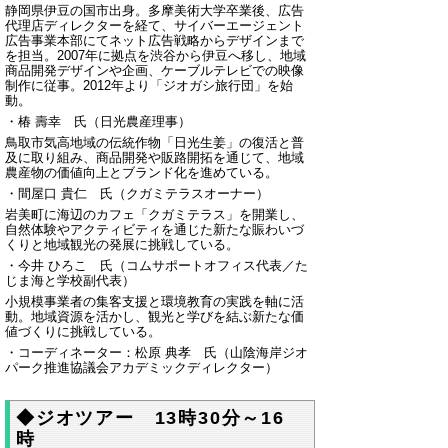
静岡県伊豆の国市出身。多摩美術大学卒業後、広告
代理店ディレクターを経て、サイバーエージェント
広告事業本部にてネット広告戦略からデザインまで
を担当。2007年に拠点を渋谷から伊豆へ移し、地域
商品開発デザインや企画、ケーブルテレビでの映像
制作に従事。2012年より「ジオガシ旅行団」を始
動。
・椿 壽幸 氏（日光農産理事）
鳥取市気高地域の伝統作物「日光生姜」の復活と普
及に取り組み、商品開発や販路開拓を通じて、地域
農産物の価値向上とブランド化を進めている。
・間屋口 貴仁 氏（クガミテラスオーナー）
岩美町に海辺のカフェ「クガミテラス」を開業し、
自然体験やアクティビティを通じた新たな賑わいづ
くりと地域観光の発展に挑戦している。
・今井 ひろこ 氏（コムサポートオフィス代表／た
じま海と学校副代表）
小規模事業者の集客支援と環境教育の実践を軸に活
動。地域資源を活かし、観光と学びを結ぶ新たな価
値づくりに挑戦している。
・コーディネーター：松原 典孝 氏（山陰海岸ジオ
パーク推進協議会アカデミックディレクター）
◆ジオツアー 13時30分～16
時