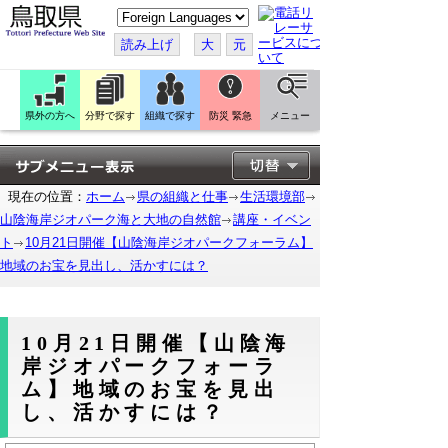
こ
の
ペ
読み上げ
大
元
ー
ジ
を
翻
訳
県外の方へ
分野で探す
組織で探す
防災 緊急
メニュー
す
る
現在の位置：
ホーム
県の組織と仕事
生活環境部
山陰海岸ジオパーク海と大地の自然館
講座・イベン
ト
10月21日開催【山陰海岸ジオパークフォーラム】
地域のお宝を見出し、活かすには？
10月21日開催【山陰海
岸ジオパークフォーラ
ム】地域のお宝を見出
し、活かすには？