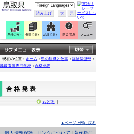
こ
の
ペ
読み上げ
大
元
ー
ジ
を
翻
訳
県外の方へ
分野で探す
組織で探す
防災 緊急
メニュー
す
る
現在の位置：
ホーム
県の組織と仕事
福祉保健部
鳥取看護専門学校
合格発表
合格発表
もどる
｜
▲ページ上部に戻る
と
個人情報保護
|
リンクについて
|
著作権に