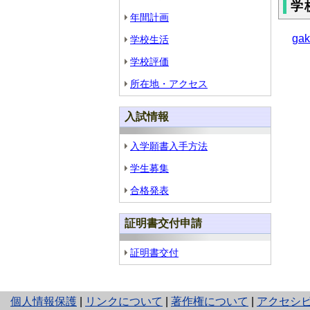
学
年間計画
gak
学校生活
学校評価
所在地・アクセス
入試情報
入学願書入手方法
学生募集
合格発表
証明書交付申請
証明書交付
と
個人情報保護
|
リンクについて
|
著作権について
|
アクセシ