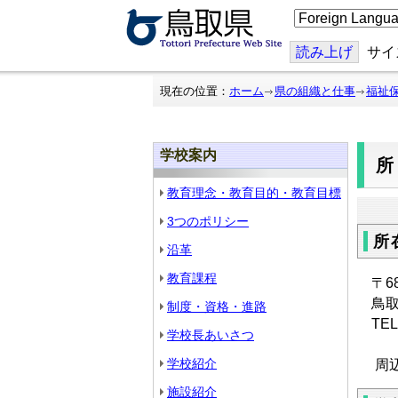
こ
の
ペ
ー
読み上げ
サイ
ジ
を
翻
現在の位置：
ホーム
県の組織と仕事
福祉
訳
す
る
学校案内
教育理念・教育目的・教育目標
3つのポリシー
所
沿革
教育課程
〒68
鳥取
制度・資格・進路
TEL
学校長あいさつ
学校紹介
周辺
施設紹介