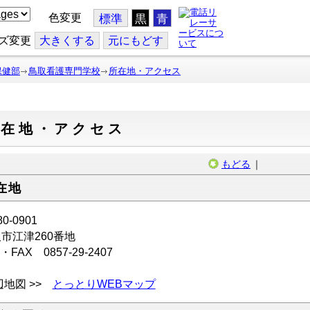
色変更
標準
黒
青
ズ変更
大
きくする
元
にもどす
保健部
鳥取看護専門学校
所在地・アクセス
所在地・アクセス
もどる
｜
在地
0-0901
市江津260番地
・FAX 0857-29-2407
地図 >>
とっとりWEBマップ