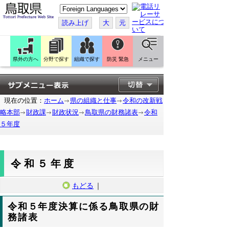
こ
の
ペ
読み上げ
大
元
ー
ジ
を
翻
訳
県外の方へ
分野で探す
組織で探す
防災 緊急
メニュー
す
る
現在の位置：
ホーム
県の組織と仕事
令和の改新戦
略本部
財政課
財政状況
鳥取県の財務諸表
令和
５年度
令和５年度
もどる
｜
令和５年度決算に係る鳥取県の財
務諸表