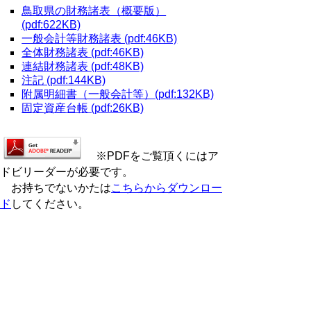
鳥取県の財務諸表（概要版）
(pdf:622KB)
一般会計等財務諸表 (pdf:46KB)
全体財務諸表 (pdf:46KB)
連結財務諸表 (pdf:48KB)
注記 (pdf:144KB)
附属明細書（一般会計等）(pdf:132KB)
固定資産台帳 (pdf:26KB)
※PDFをご覧頂くにはア
ドビリーダーが必要です。
お持ちでないかたは
こちらからダウンロー
ド
してください。
▲ページ上部に戻る
と
個人情報保護
|
リンクについて
|
著作権に