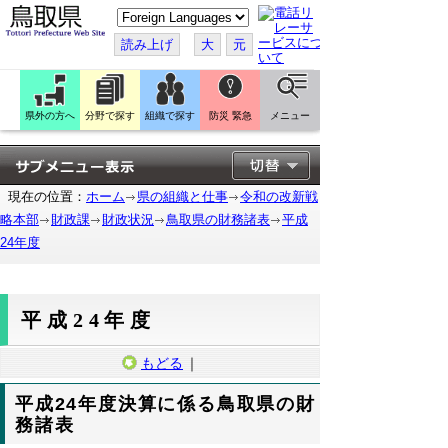
こ
の
ペ
読み上げ
大
元
ー
ジ
を
翻
訳
県外の方へ
分野で探す
組織で探す
防災 緊急
メニュー
す
る
現在の位置：
ホーム
県の組織と仕事
令和の改新戦
略本部
財政課
財政状況
鳥取県の財務諸表
平成
24年度
平成24年度
もどる
｜
平成24年度決算に係る鳥取県の財
務諸表