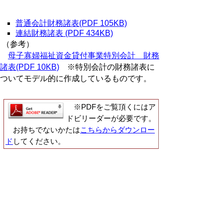
普通会計財務諸表(PDF 105KB)
連結財務諸表 (PDF 434KB)
（参考）
母子寡婦福祉資金貸付事業特別会計 財務
諸表(PDF 10KB)
※特別会計の財務諸表に
ついてモデル的に作成しているものです。
※PDFをご覧頂くにはア
ドビリーダーが必要です。
お持ちでないかたは
こちらからダウンロー
ド
してください。
▲ページ上部に戻る
と
個人情報保護
|
リンクについて
|
著作権に
り
ついて
|
アクセシビリティ