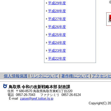
※
平成29年度
平成28年度
平成27年度
平成26年度
平成25年度
平成24年度
平成23年度
平成22年度
と
個人情報保護
|
リンクについて
|
著作権について
|
アクセシ
り
ネ
鳥取県
令和の改新戦略本部
財政課
ッ
住所 〒680-8570
鳥取県鳥取市東町1丁目220
ト
電話
0857-26-7043
ファクシミリ 0857-26-8124
E-mail
zaisei@pref.tottori.lg.jp
へ
Copyright(C) 
の