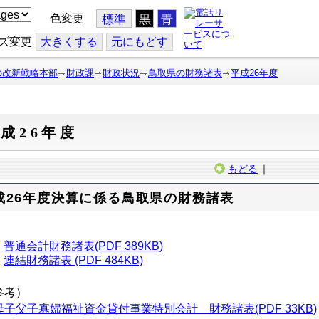
色変更
標準
黒
青
ズ変更
大
きくする
元
にもどす
の改新戦略本部
財政課
財政状況
鳥取県の財務諸表
平成26年度
成26年度
もどる
｜
成26年度決算に係る鳥取県の財務諸表
普通会計財務諸表(PDF 389KB)
連結財務諸表 (PDF 484KB)
参考）
母子父子寡婦福祉資金貸付事業特別会計 財務諸表(PDF 33KB)