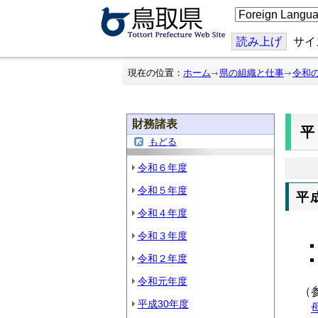
こ
の
ペ
ー
読み上げ
サイ
ジ
を
翻
現在の位置：
ホーム
県の組織と仕事
令和
訳
す
る
財務諸表
平
もどる
令和６年度
令和５年度
平
令和４年度
令和３年度
令和２年度
令和元年度
（
平成30年度