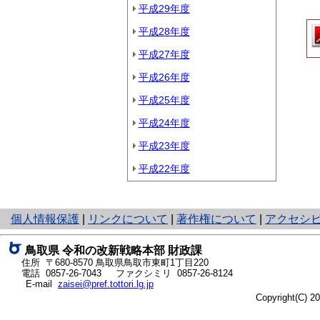
平成29年度
平成28年度
平成27年度
平成26年度
平成25年度
平成24年度
平成23年度
平成22年度
と
個人情報保護
|
リンクについて
|
著作権について
|
アクセシ
り
ネ
鳥取県
令和の改新戦略本部
財政課
ッ
住所 〒680-8570
鳥取県鳥取市東町1丁目220
ト
電話
0857-26-7043
ファクシミリ 0857-26-8124
E-mail
zaisei@pref.tottori.lg.jp
へ
Copyright(C) 
の