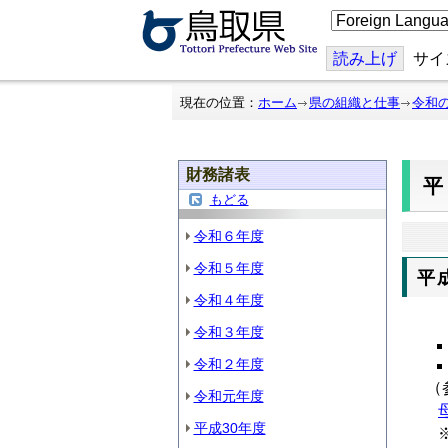
こ
の
ペ
ー
読み上げ
サイ
ジ
を
翻
現在の位置：
ホーム
県の組織と仕事
令和
訳
す
る
財務諸表
平
もどる
令和６年度
令和５年度
平
令和４年度
令和３年度
令和２年度
（
令和元年度
平成30年度
※