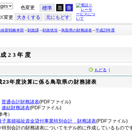
色変更
標準
黒
青
ズ変更
大
きくする
元
にもどす
の改新戦略本部
財政課
財政状況
鳥取県の財務諸表
平成23年度
成23年度
もどる
｜
成23年度決算に係る鳥取県の財務諸表
普通会計財務諸表
(PDFファイル)
連結財務諸表
(PDFファイル)
参考）
母子寡婦福祉資金貸付事業特別会計 財務諸表
(PDFファイル)
特別会計の財務諸表についてモデル的に作成しているもので