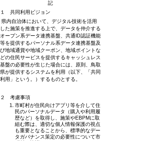
記
１ 共同利用ビジョン
県内自治体において、デジタル技術を活用
した施策を推進する上で、データを仲介する
オープン系データ連携基盤、共通
ID
認証機能
等を提供するパーソナル系データ連携基盤及
び地域通貨や地域クーポン、地域ポイントな
どの住民サービスを提供するキャッシュレス
基盤の必要性が生じた場合には、原則、鳥取
県が提供するシステムを利用（以下、「共同
利用」という。）するものとする。
２ 考慮事項
市町村が住民向けアプリ等を介して住
民のパーソナルデータ（購入や利用履
歴など）を取得し、施策やEBPMに取
組む際は、適切な個人情報保護の視点
も重要となることから、標準的なデー
タガバナンス策定の必要性について市