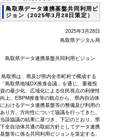
鳥取県データ連携基盤共同利用ビ
ジョン（2025年3月28日策定）
2025
年
3
月
28
日
鳥取県デジタル局
鳥取県データ連携基盤共同利用ビジョン
鳥取県は、県及び県内全市町村で構成する
「鳥取県地域
DX
推進会議」を通じ、重複投
資の最少化、広域化による住民視点の利便性
向上、
EBPM
推進等の観点から、県内自治体
におけるデータ連携基盤等の整備及び利用の
あり方、方向性について協議を行ってきた。
当該協議の結果に基づき、下記のとおり、県
下全自治体共通の取組方針としてデータ連携
基盤等に係る共同利用ビジョンを策定する。