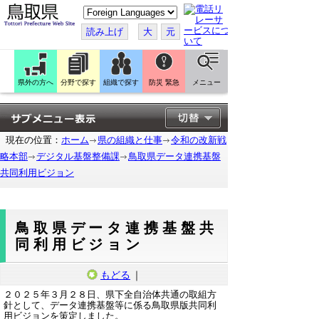
こ
の
ペ
読み上げ
大
元
ー
ジ
を
翻
訳
県外の方へ
分野で探す
組織で探す
防災 緊急
メニュー
す
る
現在の位置：
ホーム
県の組織と仕事
令和の改新戦
略本部
デジタル基盤整備課
鳥取県データ連携基盤
共同利用ビジョン
鳥取県データ連携基盤共
同利用ビジョン
もどる
｜
２０２５年３月２８日、県下全自治体共通の取組方
針として、データ連携基盤等に係る鳥取県版共同利
用ビジョンを策定しました。