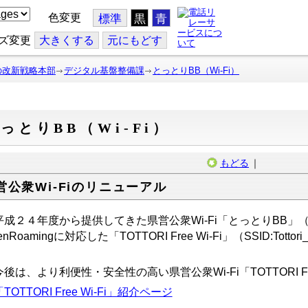
色変更
標準
黒
青
ズ変更
大
きくする
元
にもどす
の改新戦略本部
デジタル基盤整備課
とっとりBB（Wi-Fi）
っとりBB（Wi-Fi）
もどる
｜
営公衆Wi-Fiのリニューアル
２４年度から提供してきた県営公衆Wi-Fi「とっとりBB」（SSID:t
enRoamingに対応した「TOTTORI Free Wi-Fi」（SSID:Tott
。
後は、より利便性・安全性の高い県営公衆
Wi-Fi
「TOTTORI
「TOTTORI Free Wi-Fi」紹介ページ