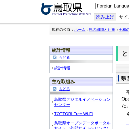
こ
の
ペ
ー
読み上げ
サイ
ジ
を
翻
現在の位置：
ホーム
県の組織と仕事
令和
訳
す
る
統計情報
と
もどる
統計情報
県
主な取組み
もどる
平成
Op
鳥取県デジタルイノベーション
センター
た
今
TOTTORI Free Wi-Fi
鳥取県オープンデータポータル
サイト（外部サイトへリンク）