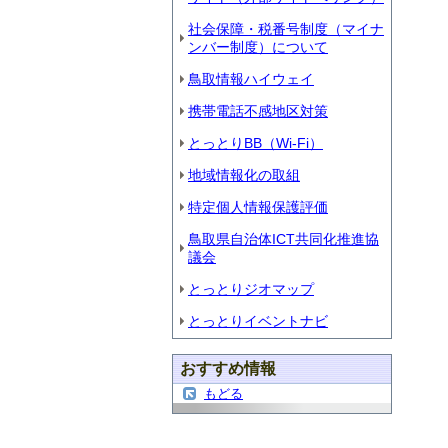
社会保障・税番号制度（マイナ
ンバー制度）について
鳥取情報ハイウェイ
携帯電話不感地区対策
とっとりBB（Wi-Fi）
地域情報化の取組
特定個人情報保護評価
鳥取県自治体ICT共同化推進協
議会
とっとりジオマップ
とっとりイベントナビ
おすすめ情報
もどる