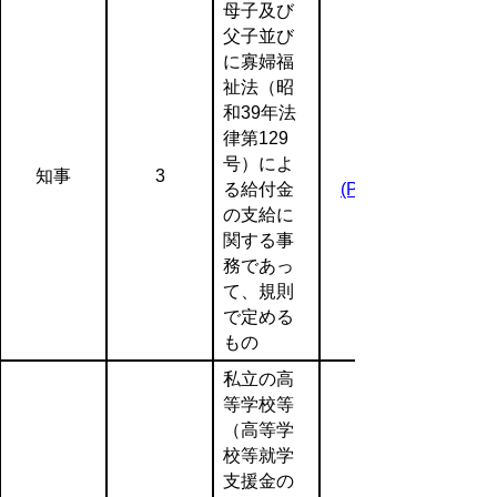
母子及び
父子並び
に寡婦福
祉法（昭
和39年法
律第129
号）によ
知事
3
る給付金
(PDF:90KB)
の支給に
関する事
務であっ
て、規則
で定める
もの
私立の高
等学校等
（高等学
校等就学
支援金の