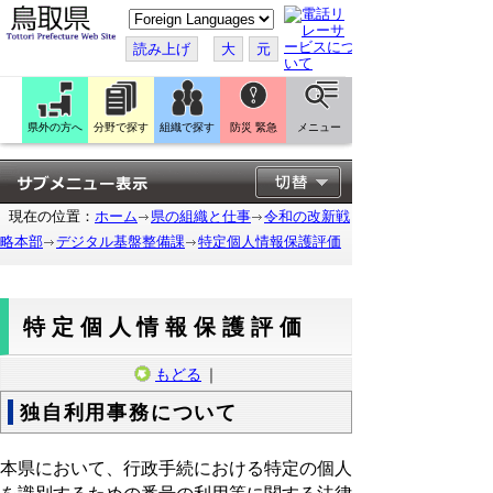
こ
の
ペ
読み上げ
大
元
ー
ジ
を
翻
訳
県外の方へ
分野で探す
組織で探す
防災 緊急
メニュー
す
る
現在の位置：
ホーム
県の組織と仕事
令和の改新戦
略本部
デジタル基盤整備課
特定個人情報保護評価
特定個人情報保護評価
もどる
｜
独自利用事務について
本県において、行政手続における特定の個人