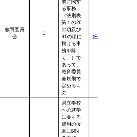
助に関す
る事務
（法別表
第１の26
教育委員
の項及び
１
会
91の項に
(PDF:139KB)
掲げる事
務を除
く。）で
あって、
教育委員
会規則で
定めるも
の
県立学校
への就学
に要する
費用の援
助に関す