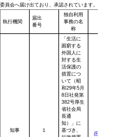
委員会へ届け出ており、承認されています。
独自利用
届出
執行機関
事務の名
届出内容
番号
称
「生活に
困窮する
外国人に
対する生
活保護の
措置につ
いて（昭
和29年5月
8日社発第
382号厚生
省社会局
長通
知）」に
知事
１
基づき、
(PDF:74KB)