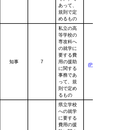
あって、
規則で定
めるもの
私立の高
等学校の
専攻科へ
の就学に
要する費
知事
7
用の援助
(PDF:153KB)
に関する
事務であ
って、規
則で定め
るもの
県立学校
への就学
に要する
費用の援