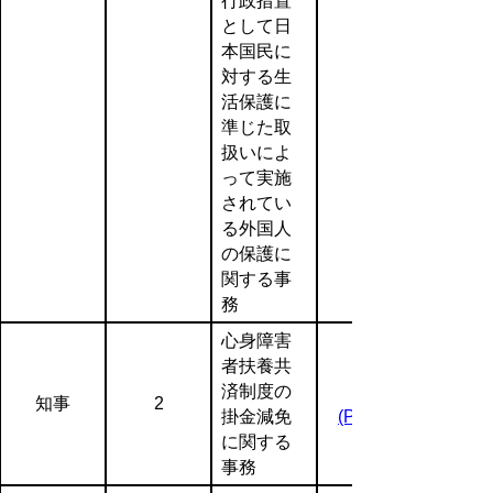
行政措置
として日
本国民に
対する生
活保護に
準じた取
扱いによ
って実施
されてい
る外国人
の保護に
関する事
務
心身障害
者扶養共
済制度の
知事
2
掛金減免
(PDF:59KB)
に関する
事務