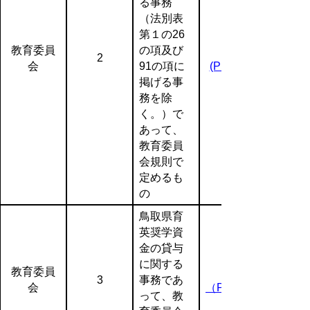
る事務
（法別表
第１の26
教育委員
の項及び
2
会
91の項に
(PDF:132KB)
掲げる事
務を除
く。）で
あって、
教育委員
会規則で
定めるも
の
鳥取県育
英奨学資
金の貸与
に関する
教育委員
3
事務であ
会
（PDF:159KB)
って、教