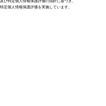
及び特定個人情報保護評価の指針に基づき、
特定個人情報保護評価を実施しています。
特定個人情報保護評価
特定個人情報保護評価は、番号法に基づ
き、個人番号（マイナンバー）をその内容に
含む個人情報ファイルを保有しようとする前
に地方公共団体等が個人のプライバシー等の
権利利益に与える影響を予測した上で、特定
個人情報の漏えいその他の事態を発生させる
リスクを分析し、そのようなリスクを軽減す
るための適切な措置を講ずることを宣言（評
価書の作成）するものです。
特定個人情報保護評価の目的