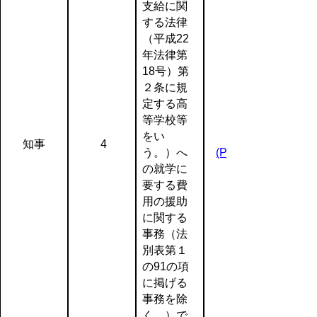
支給に関
する法律
（平成22
年法律第
18号）第
２条に規
定する高
等学校等
をい
知事
4
う。）へ
(PDF:70KB)
の就学に
要する費
用の援助
に関する
事務（法
別表第１
の91の項
に掲げる
事務を除
く。）で