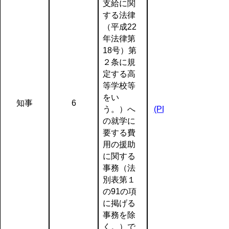
支給に関
する法律
（平成22
年法律第
18号）第
２条に規
定する高
等学校等
をい
知事
6
う。）へ
(PDF:153KB)
の就学に
要する費
用の援助
に関する
事務（法
別表第１
の91の項
に掲げる
事務を除
く。）で