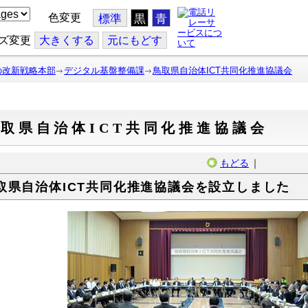
色変更
標準
黒
青
ズ変更
大
きくする
元
にもどす
の改新戦略本部
デジタル基盤整備課
鳥取県自治体ICT共同化推進協議会
取県自治体ICT共同化推進協議会
もどる
｜
取県自治体ICT共同化推進協議会を設立しました