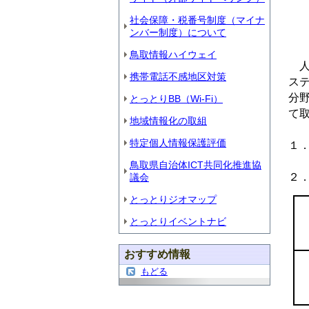
社会保障・税番号制度（マイナ
ンバー制度）について
鳥取情報ハイウェイ
人
携帯電話不感地区対策
ス
分
とっとりBB（Wi-Fi）
て
地域情報化の取組
特定個人情報保護評価
１
鳥取県自治体ICT共同化推進協
２
議会
とっとりジオマップ
とっとりイベントナビ
おすすめ情報
もどる