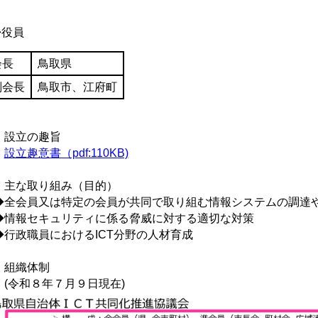
役員
会長
鳥取県
副会長
鳥取市、江府町
．設立の趣旨
設立趣意書（pdf:110KB)
．主な取り組み（目的）
全会員又は特定の会員が共同で取り組む情報システムの調達
情報セキュリティに係る脅威に対する適切な対策
行政職員におけるICT分野の人材育成
．組織体制
令和８年７月９日現在)