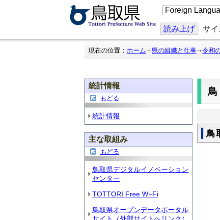
こ
の
ペ
ー
読み上げ
サイ
ジ
を
翻
現在の位置：
ホーム
県の組織と仕事
令和
訳
す
る
統計情報
鳥
もどる
統計情報
鳥
主な取組み
もどる
鳥取県デジタルイノベーション
センター
TOTTORI Free Wi-Fi
鳥取県オープンデータポータル
サイト（外部サイトへリンク）