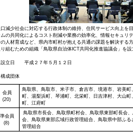
口減少社会に対応する行政体制の維持、住民サービス向上を目
テムの共同化によるコスト削減や業務の効率化、情報セキュリテ
野の人材育成など、県内市町村が抱える共通の課題を解決する
取り組むための組織「鳥取県自治体ICT共同化推進協議会」を設
．設立日 平成２７年５月１２日
．構成団体
鳥取県、鳥取市、米子市、倉吉市、境港市、岩美町
会員
町、湯梨浜町、琴浦町、北栄町、日吉津村、大山町
(20)
町、江府町
鳥取県市長会、鳥取県町村会、鳥取県東部町長会、
準会員
会、鳥取県東部広域行政管理組合、鳥取県中部ふる
(8)
管理組合