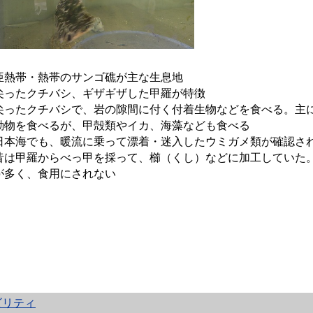
亜熱帯・熱帯のサンゴ礁が主な生息地
尖ったクチバシ、ギザギザした甲羅が特徴
尖ったクチバシで、岩の隙間に付く付着生物などを食べる。主
動物を食べるが、甲殻類やイカ、海藻なども食べる
日本海でも、暖流に乗って漂着・迷入したウミガメ類が確認さ
昔は甲羅からべっ甲を採って、櫛（くし）などに加工していた
が多く、食用にされない
ビリティ