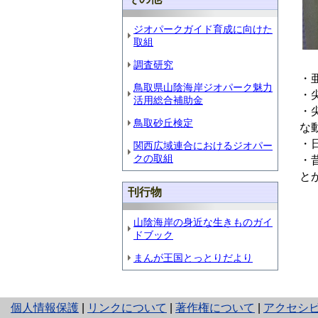
ジオパークガイド育成に向けた
取組
調査研究
・
鳥取県山陰海岸ジオパーク魅力
・
活用総合補助金
・
鳥取砂丘検定
な
・
関西広域連合におけるジオパー
クの取組
・
と
刊行物
山陰海岸の身近な生きものガイ
ドブック
まんが王国とっとりだより
と
個人情報保護
|
リンクについて
|
著作権について
|
アクセシ