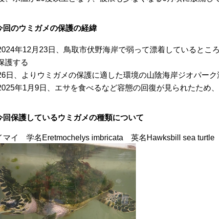
今回のウミガメの保護の経緯
2024年12月23日、鳥取市伏野海岸で弱って漂着していると
保護する
26日、よりウミガメの保護に適した環境の山陰海岸ジオパー
2025年1月9日、エサを食べるなど容態の回復が見られたため
今回保護しているウミガメの種類について
マイ 学名Eretmochelys imbricata 英名Hawksbill sea turtle