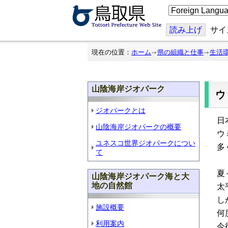
こ
の
ペ
ー
読み上げ
サイ
ジ
を
翻
現在の位置：
ホーム
県の組織と仕事
生活
訳
す
る
山陰海岸ジオパーク
ジオパークとは
日
山陰海岸ジオパークの概要
ウ
ユネスコ世界ジオパークについ
多
て
夏
山陰海岸ジオパーク海と大
地の自然館
太
し
施設概要
何
利用案内
今