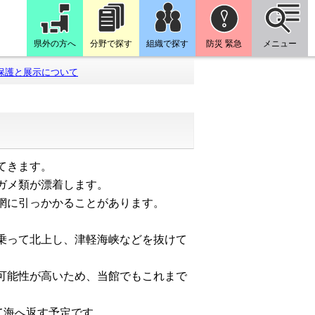
県外の方へ
分野で探す
組織で探す
防災 緊急
メニュー
保護と展示について
てきます。
ガメ類が漂着します。
網に引っかかることがあります。
乗って北上し、津軽海峡などを抜けて
可能性が高いため、当館でもこれまで
て海へ返す予定です。