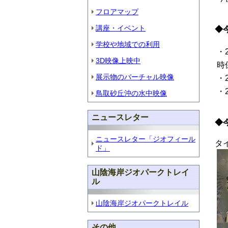
フロアマップ
講座・イベント
◆
学校や地域での利用
・
3D映像上映中
時
展示物のバーチャル映像
・
・
鳥取砂丘沖の水中映像
ニュースレター
◆
ニュースレター「ジオフィール
タイ
ド」
山陰海岸ジオパークトレイ
ル
山陰海岸ジオパークトレイル
その他