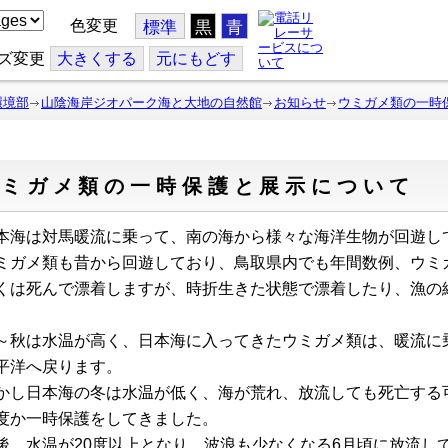
色変更
標準
黒
青
ズ変更
大
きくする
元
にもどす
環境部
山陰海岸ジオパーク海と大地の自然館
お知らせ
ウミガメ類の一時
ウミガメ類の一時保護と展示について
本海は対馬暖流に乗って、南の海から様々な海洋生物が回遊し
ミガメ類も昔から回遊しており、鳥取県内でも年間数例、ウミ
くは死んで漂着しますが、時折生きた状態で漂着したり、漁の
～秋は水温が高く、日本海に入ってきたウミガメ類は、暖流に
平洋へ戻ります。
かし日本海の冬は水温が低く、海が荒れ、放流しても死亡する
度か一時保護をしてきました。
後、水温が20度以上となり、波浪も少なくなる6月頃に放流し