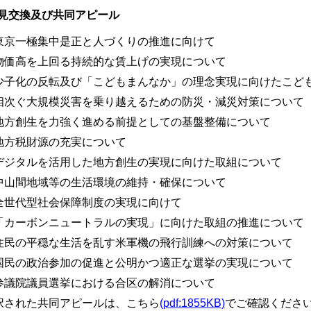
見交換及び共同アピール
東京一極集中是正と人づくりの推進に向けて
物価高を上回る持続的な賃上げの実現について
少子化の反転及び「こどもまんなか」の理念実現に向けたこど
相次ぐ大規模災害を乗り越えるための防災・減災対策について
地方創生を力強く進める前提としての基盤整備について
地方税財源の充実について
デジタルを活用した地方創生の実現に向けた取組について
中山間地域等の生活環境の維持・確保について
全世代型社会保障制度の実現に向けて
「カーボンニュートラルの実現」に向けた取組の推進について
住民の平穏な生活を乱す米軍機の飛行訓練への対策について
国民の政治参加の促進と公明かつ適正な選挙の実現について
参議院議員選挙における合区の解消について
択された共同アピールは、こちら
(pdf:1855KB)
でご確認くださ