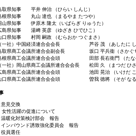
取県知事 平井 伸治 （ひらい しんじ）
根県知事 丸山 達也 （まるやま たつや）
山県知事 伊原木 隆太（いばらぎ りゅうた）
島県知事 湯﨑 英彦 （ゆざき ひでひこ）
口県知事 村岡 嗣政 （むらおか つぐまさ）
一社）中国経済連合会会長 芦谷 茂 （あしたに し
取県商工会議所連合会副会長 坂口 平兵衞（さかぐち
根県商工会議所連合会会頭 田部 長右衛門 （たなべ
一社）岡山県商工会議所連合会会長 松田 久 （まつだ ひ
島県商工会議所連合会会頭 池田 晃治 （いけだ こ
口県商工会議所連合会会頭 曽我 德將 （そが なる
事
. 意見交換
女性活躍の促進について
. 温暖化対策検討部会 報告
. インバウンド誘致強化委員会 報告
. 役員選任