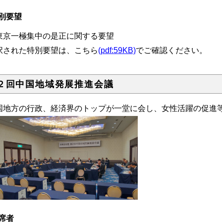
別要望
東京一極集中の是正に関する要望
択された特別要望は、こちら
(pdf:59KB)
でご確認ください。
２回中国地域発展推進会議
国地方の行政、経済界のトップが一堂に会し、女性活躍の促進
席者