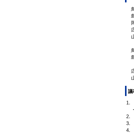
鳥
島
岡
広
山
（
鳥
島
（
広
山
議
1
・
2
3
4