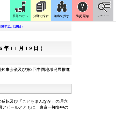
県外の方へ
分野で探す
組織で探す
防災 緊急
メニュー
6年11月19日）
年11月19日）
2回知事会議及び第2回中国地域発展推進
の反転及び「こどもまんなか」の理念
同アピールとともに、東京一極集中の