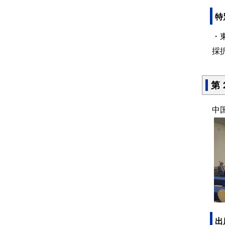
特
・
採
第
中
出