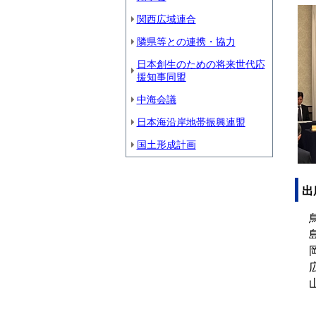
関西広域連合
隣県等との連携・協力
日本創生のための将来世代応
援知事同盟
中海会議
日本海沿岸地帯振興連盟
国土形成計画
出
鳥
島
岡
広
山