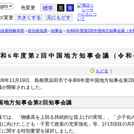
色変更
標準
黒
青
ズ変更
大
きくする
元
にもどす
の改新戦略本部
総合統括課
知事会
令和6年度第2回中国地方知事会議（令和
和6年度第2回中国地方知事会議（令和6
もどる
｜
和6年11月19日、島根県浜田市で令和6年度中国地方知事会第
議が開催されました。
国地方知事会第2回知事会議
議では、「物価高を上回る持続的な賃上げの実現」、「少子化
現に向けたこども・子育て政策の充実強化」等、計13項目の共
正に関する特別要望を採択しました。