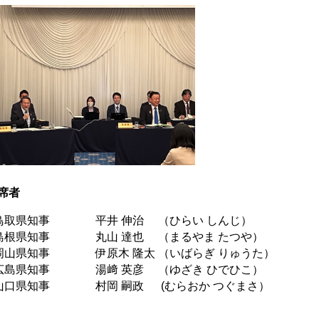
席者
取県知事 平井 伸治 （ひらい しんじ）
根県知事 丸山 達也 （まるやま たつや）
山県知事 伊原木 隆太 （いばらぎ りゅうた）
島県知事 湯﨑 英彦 （ゆざき ひでひこ）
口県知事 村岡 嗣政 (むらおか つぐまさ）