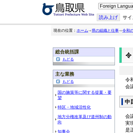
こ
の
ペ
ー
読み上げ
サイ
ジ
を
翻
現在の位置：
ホーム
県の組織と仕事
令和
訳
す
る
総合統括課
令
もどる
主な業務
令
もどる
会
国の施策等に関する提案・要
望
中
特区・地域活性化
会
地方分権改革及び道州制の動
向
実
是
知事会