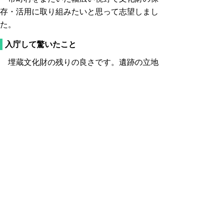
存・活用に取り組みたいと思って志望しまし
た。
入庁して驚いたこと
埋蔵文化財の残りの良さです。遺跡の立地
環境にもよりますが、遺構だけでなく、普通
は分解されてなくなるような有機質＝木製品
が数多く見つかっています。
仕事で心がけていること
国、市町村、他部署、他機関と様々な人達
と関わりますので、しっかり話を伺うように
し、丁寧に説明できるよう心がけています。
県職員の魅力
文化財関係の業務では専門性が十分発揮で
きますし、市町や他県との関わりなど幅広く