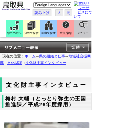
こ
の
ペ
読み上げ
大
元
ー
ジ
を
翻
訳
県外の方へ
分野で探す
組織で探す
防災 緊急
メニュー
す
る
現在の位置：
ホーム
県の組織と仕事
地域社会振興
部
文化財課
文化財主事インタビュー
文化財主事インタビュー
梅村 大輔（とっとり弥生の王国
推進課／平成26年度採用）