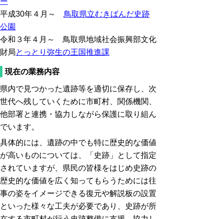
ー
平成30年４月～
鳥取県立むきばんだ史跡
公園
令和３年４月～ 鳥取県地域社会振興部文化
財局
とっとり弥生の王国推進課
現在の業務内容
県内で見つかった遺跡等を適切に保存し、次
世代へ残していくために市町村、関係機関、
他部署と連携・協力しながら保護に取り組ん
でいます。
具体的には、遺跡の中でも特に歴史的な価値
が高いものについては、「史跡」として指定
されていますが、県民の皆様をはじめ史跡の
歴史的な価値を広く知ってもらうためには往
事の姿をイメージできる復元や解説板の設置
といった様々な工夫が必要であり、史跡が所
在する市町村が行う史跡整備に支援、協力し