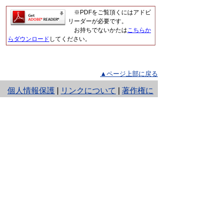
※PDFをご覧頂くにはアドビ
リーダーが必要です。
お持ちでないかたは
こちらか
らダウンロード
してください。
▲ページ上部に戻る
と
個人情報保護
|
リンクについて
|
著作権に
り
ついて
|
アクセシビリティ
ネ
鳥取県 地域社会振興部 文化財局 文
ッ
化財課
住所 〒680-8570
ト
鳥取県鳥取市東町1丁目220
へ
電話
0857-26-7523
ファクシミリ 0857-26-8128
の
E-mail
bunkazai@pref.tottori.lg.jp
Copyright(C) 2006～ 鳥取県(Tottori Prefectural
Government) All Rights Reserved. 法人番号
7000020310000