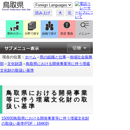
こ
の
ペ
読み上げ
大
元
ー
ジ
を
翻
訳
県外の方へ
分野で探す
組織で探す
防災 緊急
メニュー
す
る
現在の位置：
ホーム
県の組織と仕事
地域社会振興
部
文化財課
鳥取県における開発事業等に伴う埋蔵
文化財の取扱い基準
鳥取県における開発事業
等に伴う埋蔵文化財の取
扱い基準
150930鳥取県における開発事業等に伴う埋蔵文化財
の取扱い基準(PDF：184KB)