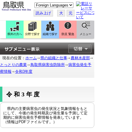
こ
の
ペ
読み上げ
大
元
ー
ジ
を
翻
訳
県外の方へ
分野で探す
組織で探す
防災 緊急
メニュー
す
る
現在の位置：
ホーム
県の組織と仕事
農林水産部
とっとりの農業
鳥取県病害虫防除所
病害虫発生予
察情報
令和3年度
令和3年度
県内の主要病害虫の発生状況と気象情報をもと
にして、今後の発生時期及び発生量を予測して定
期的に病害虫発生予察情報を発表しています。
（情報はPDFファイルです。）