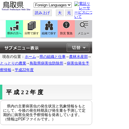
こ
の
ペ
読み上げ
大
元
ー
ジ
を
翻
訳
県外の方へ
分野で探す
組織で探す
防災 緊急
メニュー
す
る
現在の位置：
ホーム
県の組織と仕事
農林水産部
とっとりの農業
鳥取県病害虫防除所
病害虫発生予
察情報
平成22年度
平成22年度
県内の主要病害虫の発生状況と気象情報をもと
にして、今後の発生時期及び発生量を予測して定
期的に病害虫発生予察情報を発表しています。
（情報はPDFファイルです。）