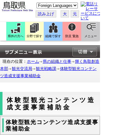
こ
の
ペ
読み上げ
大
元
ー
ジ
を
翻
訳
県外の方へ
分野で探す
組織で探す
防災 緊急
メニュー
す
る
現在の位置：
ホーム
県の組織と仕事
輝く鳥取創造
本部
観光交流局
観光戦略課
体験型観光コンテン
ツ造成支援事業補助金
体験型観光コンテンツ造
成支援事業補助金
体験型観光コンテンツ造成支援事
業補助金