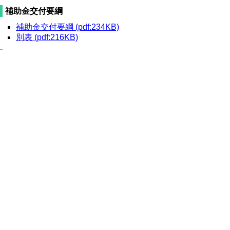
補助金交付要綱
補助金交付要綱 (pdf:234KB)
別表 (pdf:216KB)
補助金申請
補助金交付申請書 (docx:17KB)
申請様式（様式第１号～３号）
(doc:110KB)
実績報告
補助金実績報告書 (docx:23KB)
実績報告様式（様式第１号～３号）
(doc:110KB)
口座振込依頼書 (doc:35KB)
問合せ先
担当：観光戦略課
電話：0857-26-7421