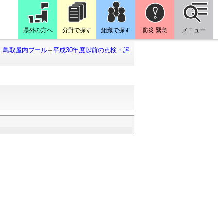
県外の方へ
分野で探す
組織で探す
防災 緊急
メニュー
・鳥取屋内プール
平成30年度以前の点検・評