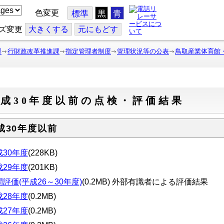
色変更
標準
黒
青
ズ変更
大
きくする
元
にもどす
部
行財政改革推進課
指定管理者制度
管理状況等の公表
鳥取産業体育館
成30年度以前の点検・評価結果
成30年度以前
成30年度
(228KB)
成29年度
(201KB)
評価(平成26～30年度)
(0.2MB) 外部有識者による評価結果
成28年度
(0.2MB)
成27年度
(0.2MB)