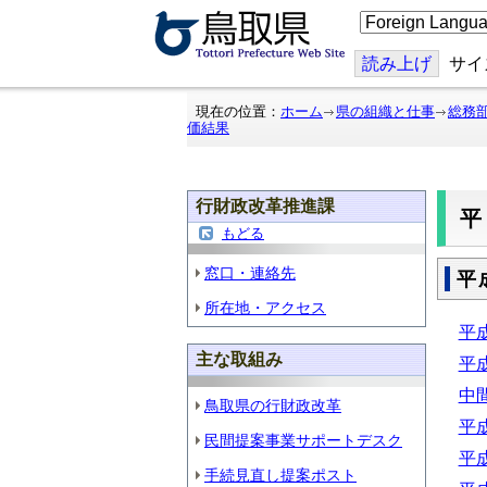
こ
の
ペ
ー
読み上げ
サイ
ジ
を
翻
現在の位置：
ホーム
県の組織と仕事
総務
訳
価結果
す
る
行財政改革推進課
平
もどる
窓口・連絡先
平
所在地・アクセス
平
主な取組み
平
中間
鳥取県の行財政改革
平
民間提案事業サポートデスク
平
手続見直し提案ポスト