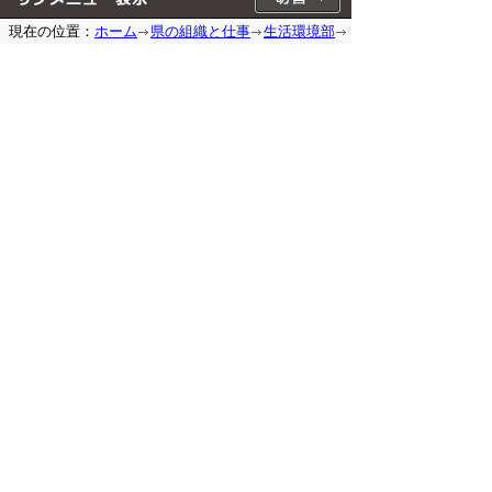
現在の位置：
ホーム
県の組織と仕事
生活環境部
環境立県推進課
星空環境推進・大気環境等
大気環
境・騒音・振動など
石綿（アスベスト）対策
鳥取
県石綿健康被害防止条例
R5_条例施行規則改正
もどる
｜
▲ページ上部に戻る
と
個人情報保護
|
リンクについて
|
著作権に
り
ついて
|
アクセシビリティ
ネ
鳥取県生活環境部環境立県推進課
ッ
住所 〒680-8570
ト
鳥取県鳥取市東町1丁目220
電話
0857-26-7206
へ
（星空環境推進室）
0857-26-7876
の
（環境イニシアティブ担当）