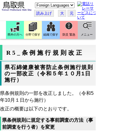
こ
の
ペ
読み上げ
大
元
ー
ジ
を
翻
訳
県外の方へ
分野で探す
組織で探す
防災 緊急
メニュー
す
る
R5_条例施行規則改正
県石綿健康被害防止条例施行規則
の一部改正（令和５年１０月1日
施行）
県条例規則の一部を改正しました。（令和5
年10月１日から施行）
改正の概要は以下のとおりです。
県条例規則に規定する事前調査の方法（事
前調査を行う者）を変更