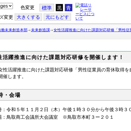
色変更
標準
黒
青
ズ変更
大
きくする
元
にもどす
協働未来創造本部
未来創造課
女性活躍推進に向けた課題対応研修「男性従
性活躍推進に向けた課題対応研修を開催します！
性活躍推進に向けた課題対応研修「男性従業員の育休取得を
開催します。
時・会場
時：令和５年１１月２日（木）午後１時３０分から午後３時３
場：鳥取商工会議所大会議室 ※鳥取市本町３ー２０１