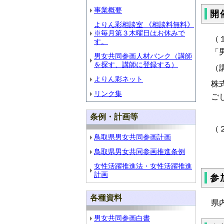
事業概要
開
よりん彩相談室 《相談料無料》
※毎月第３木曜日はお休みで
（
す。
「
男女共同参画人材バンク（講師
を探す、講師に登録する）
（
よりん彩ネット
株
リンク集
ご
条例・計画等
（
鳥取県男女共同参画計画
鳥取県男女共同参画推進条例
女性活躍推進法・女性活躍推進
計画
参
各種資料
県
男女共同参画白書