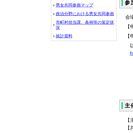
参
男女共同参画マップ
政治分野における男女共同参画
会
市町村担当課、条例等の策定状
【
況
【
統計資料
以
h
主
【
【