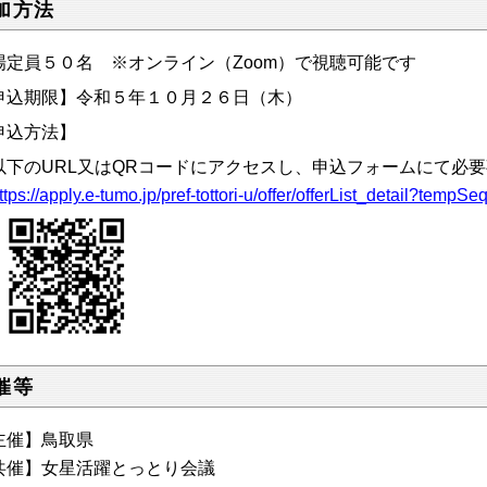
加方法
場定員５０名 ※オンライン（Zoom）で視聴可能です
申込期限】令和５年１０月２６日（木）
申込方法】
下のURL又はQRコードにアクセスし、申込フォームにて必
ttps://apply.e-tumo.jp/pref-tottori-u/offer/offerList_detail?tempS
催等
主催】鳥取県
共催】女星活躍とっとり会議