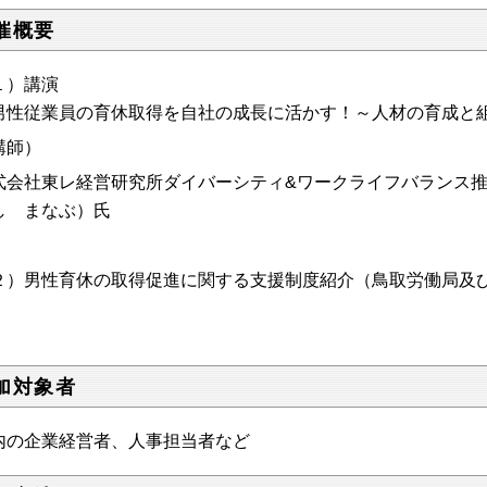
催概要
１）講演
男性従業員の育休取得を自社の成長に活かす！
～人材の育成と
講師）
式会社東レ経営研究所ダイバーシティ&ワークライフバランス
し まなぶ）氏
２）男性育休の取得促進に関する支援制度紹介（鳥取労働局及
加対象者
内の企業経営者、人事担当者など