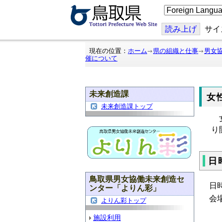
こ
の
ペ
ー
読み上げ
サイ
ジ
を
翻
現在の位置：
ホーム
県の組織と仕事
男女
訳
催について
す
る
未来創造課
女
未来創造課トップ
女
り
日
鳥取県男女協働未来創造セ
日
ンター「よりん彩」
会
よりん彩トップ
施設利用