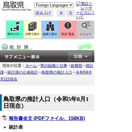
こ
の
ペ
読み上げ
大
元
ー
ジ
を
翻
訳
県外の方へ
分野で探す
組織で探す
防災 緊急
メニュー
す
る
現在の位置：
ホーム
県の組織と仕事
総務部
統計
課
統計課の公表統計
鳥取県の推計人口
令和5年8
月1日現在
鳥取県の推計人口（令和5年8月1
日現在）
報告書全文 (PDFファイル、158KB)
統計表