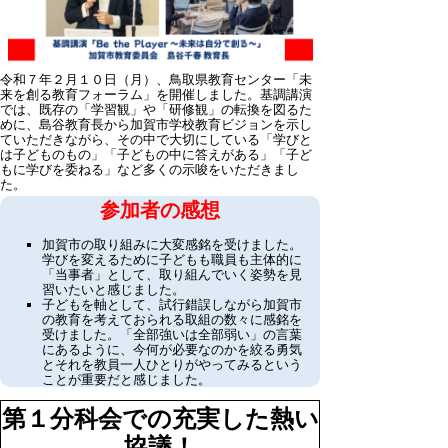
令和７年２月１０日（月）、鳥取県教育センター「未
来を創る教育フォーラム」を開催しました。基調講演
では、既存の「学習観」や「研修観」の転換を図るた
めに、島谷教育長から加賀市学校教育ビジョンを示し
ていただきながら、その中で大切にしている「学びと
は子どものもの」「子どもの中に答えがある」「子ど
もに学びを委ねる」など多くの示唆をいただきまし
た。
参加者の感想
加賀市の取り組みに大変感銘を受けました。
学びを変えるために子どもも職員も主体的に
「当事者」として、取り組んでいく姿勢を見
習いたいと感じました。
子どもを軸として、試行錯誤しながら加賀市
の教育を考えておられる取組の数々に感銘を
受けました。「全部強いは全部弱い」の言葉
にあるように、今何が必要なのかを絞る勇気
とそれを教員一人ひとりがやってみるという
ことが重要だと感じました。
第１分科会での充実した熱い
協議！