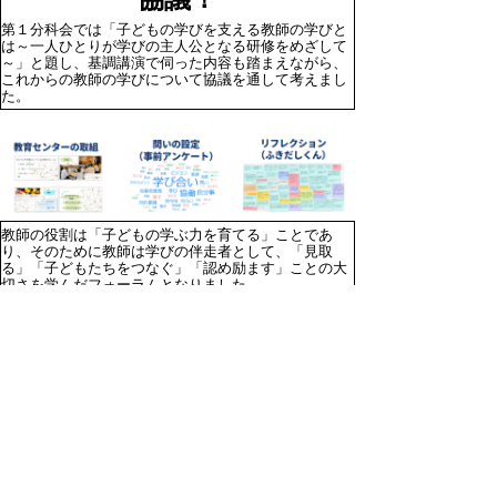
第１分科会では「子どもの学びを支える教師の学びと
は～一人ひとりが学びの主人公となる研修をめざして
～」と題し、基調講演で伺った内容も踏まえながら、
これからの教師の学びについて協議を通して考えまし
た。
教師の役割は「子どもの学ぶ力を育てる」ことであ
り、そのために教師は学びの伴走者として、「見取
る」「子どもたちをつなぐ」「認め励ます」ことの大
切さを学んだフォーラムとなりました。
当日の様子を動画でご覧になりたい方はこちら（３月
末まで）
URL：
https://sites.google.com/g.torikyo.ed.jp/kyoikucenter
(外部サイト)
▲ページ上部に戻る