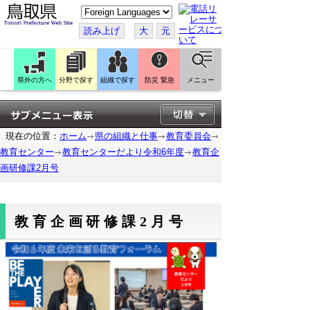
こ
の
ペ
読み上げ
大
元
ー
ジ
を
翻
訳
県外の方へ
分野で探す
組織で探す
防災 緊急
メニュー
す
る
現在の位置：
ホーム
県の組織と仕事
教育委員会
教育センター
教育センターだより令和6年度
教育企
画研修課2月号
教育企画研修課2月号