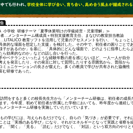
告
A 小学校 研修テーマ「夏季休業明けの学級経営・児童理解」≫
加者…メンターチーム構成員＋特別支援教育主任、まなびの教室担当教諭
容…LITALICO 教育ソフトを活用して児童のアセスメントを行い、「ちょっ
具体的な場面を想定した支援」を検討した。その中で、初任者の困りごとであ
様子があるのか」を基に、「具体的にどんな場面で、どのように指導したら
たら効果的なのか」などの話し合いを行った。
手やベテランといったような経験年数の差を感じないほど、一人一人が自分
考えを発言したり、その発言に対して質問したりする雰囲気から、普段から
コミュニケーションの良さが窺えた。多くの教員で学びが共有された協働性
富む研修であった。
訪問をすると多くの校長先生方から「メンターチーム研修は、初任者の成長
ます。今年度、初めて初任者が所属した学校においても、昨年度から連続し
らメンターチーム研修を実施していただいています。
もの学びには、与えられるだけでなく、自らの「気づき」が必要です。それ
ことは「実感のある学び」になり、それがエネルギーとなって実践と省察を
す。「聞く」「見る」 「読む」だけでなく、「対話」という双方向のやりと