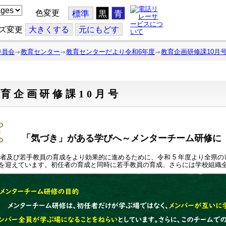
色変更
標準
黒
青
ズ変更
大
きくする
元
にもどす
委員会
教育センター
教育センターだより令和6年度
教育企画研修課10月
育企画研修課10月号
「気づき」がある学びへ～メンターチーム研修に
者及び若手教員の育成をより効果的に進めるために、令和 5 年度より全県
を迎えています。初任者の育成と同時に若手教員の育成、さらには学校組織