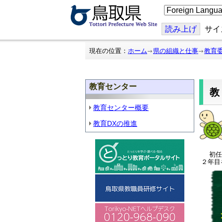
こ
の
ペ
ー
読み上げ
サイ
ジ
を
翻
現在の位置：
ホーム
県の組織と仕事
教育
訳
す
る
教育センター
教
教育センター概要
教育DXの推進
初任
２年目