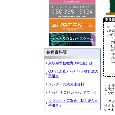
実践報
≪ 
○参
○内
「
の
し
若
各種資料等
の
の
に
鳥取県学校教育DX推進計画
OJTによるとっとり人材育成の
手引き
メンター方式関連資料
研修
を受け
とっとりICT活用ハンドブック
しなが
タブレット等端末「持ち帰りの
子ど
手引き」
得する
いきま